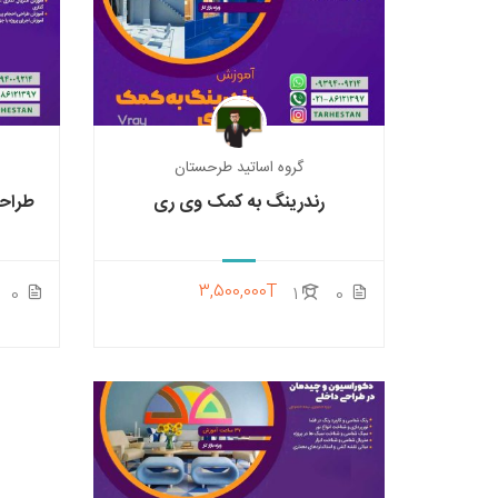
گروه اساتید طرحستان
رندرینگ به کمک وی ری
طراح
3,500,000T
0
1
0