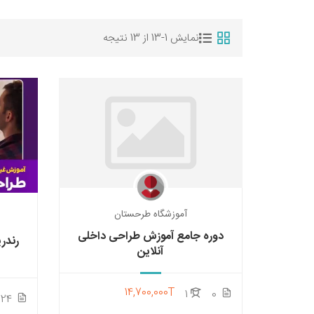
نمایش 1-13 از 13 نتیجه
آموزشگاه طرحستان
دوره جامع آموزش طراحی داخلی
رندر
آنلاین
14,700,000T
1
0
24