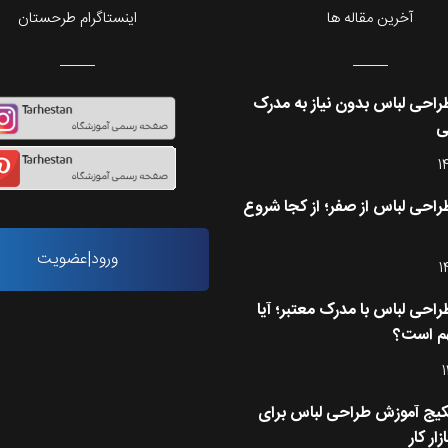
آخرین مقاله ها
اینستاگرام طرحستان
احی لباس بدون نیاز به مدرک
ی
1
احی لباس از صفر؛ از کجا شروع
ورود|عضویت
1
احی لباس با مدرک معتبر؛ آیا
م است؟
1
کیج آموزش طراحی لباس برای
زار کار