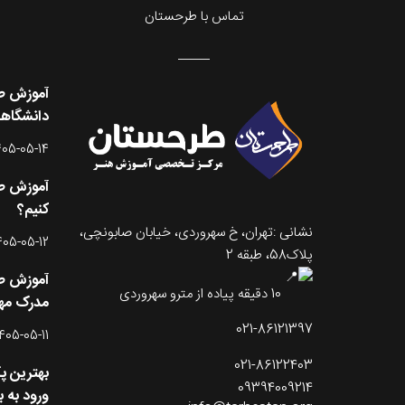
تماس با طرحستان
آموزش طر
دانشگاه
405-05-14
آموزش طر
کنیم؟
نشانی :تهران، خ سهروردی، خیابان صابونچی،
405-05-12
پلاک58، طبقه 2
آموزش طر
10 دقیقه پیاده از مترو سهروردی
مدرک مه
021-86121397
405-05-11
021-86122403
بهترین پ
09394009214
ورود به با