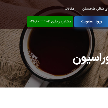
ی شغلی طرحستان
مقالات
ورود | عضویت
مشاوره رایگان:86122403-021
راسیون