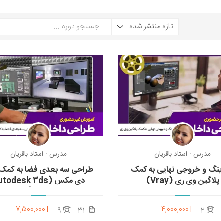
مدرس : استاد باقریان
مدرس : استاد باقریان
ینگ و خروجی نهایی به کمک
طراحی سه بعدی فضا به کمک
پلاگین وی ری (Vray)
دی مکس (todesk 3ds
MAX)
7,500,000T
4,000,000T
9
31
2