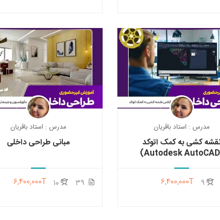
مدرس : استاد باقریان
مدرس : استاد باقریان
قشه کشی به کمک اتوکد
مبانی طراحی داخلی
6,400,000T
6,400,000T
10
39
9