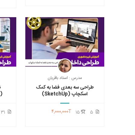
مدرس : استاد باقریان
طراحی سه بعدی فضا به کمک
ن
اسکچاپ (SketchUp)
(Autodesk AutoCAD)
4,000,000T
31
15
5