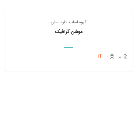
گروه اساتید طرحستان
موشن گرافیک
1T
0
0