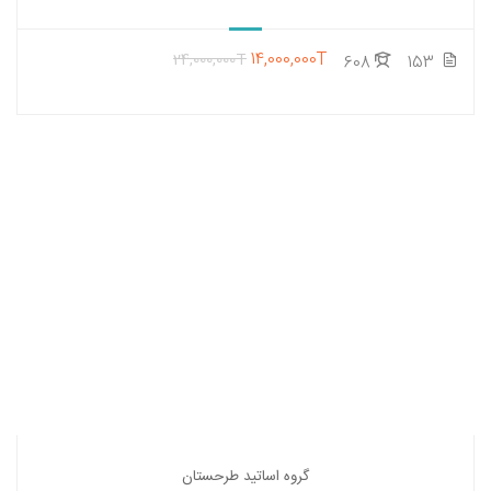
14,000,000T
24,000,000T
608
153
گروه اساتید طرحستان