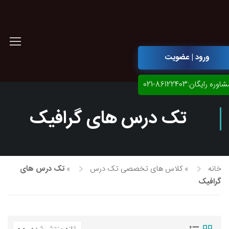
ورود | عضویت
اوره رایگان:86122403-021
تک درس های گرافیک
خانه
»
کلاس های تخصصی تک درس
»
تک درس های
گرافیک
آموزش مجازی طراحی لباس
نقاشی پاستل
آموزش مجازی گرافیک