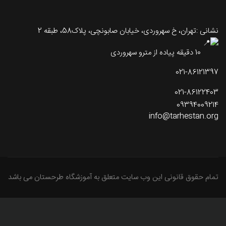
نشانی :تهران، خ سهروردی، خیابان صابونچی، پلاک58، طبقه 2
10 دقیقه پیاده از مترو سهروردی
021-86121397
021-86122403
09394009214
info@tarhestan.org
تمام حقوق قانونی این وب سایت متعلق به آموزشگاه طرحستان می باشد