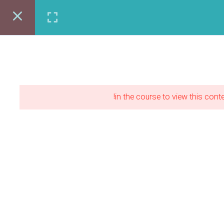
ی شغلی طرحستان
مقالات
ورود | عضویت
مشاوره رایگان:86122403-021
in the course to view this conte