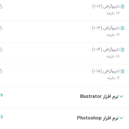
09394009214
405-05-11
تایپوگرافی (۱۲-۱)
info@tarhestan.org
16 دقیقه
بهترین پ
ورود به با
تایپوگرافی (۱۳-۱)
16 دقیقه
405-05-10
تایپوگرافی (۱۴-۱)
18 دقیقه
تمام حقوق قانونی این وب سایت متعلق به آموزشگاه طرحست
تایپوگرافی (۱۵-۱)
12 دقیقه
29
نرم افزار Illustrator
43
نرم افزار Photoshop