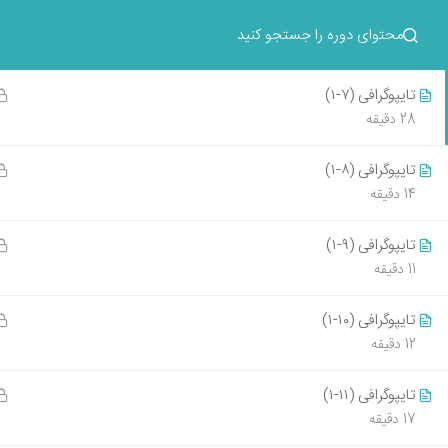
تایپوگرافی (۶-۱)
آموزش های حضوری و آنلاین
31 دقیقه
تایپوگرافی (۷-۱)
تماس با طرحستان
28 دقیقه
تایپوگرافی (۸-۱)
14 دقیقه
آموزش طر
دانشگاه
تایپوگرافی (۹-۱)
405-05-14
11 دقیقه
آموزش طر
نشانی :تهران، خ سهروردی، خیابان صابونچی،
تایپوگرافی (۱۰-۱)
شروع کن
پلاک58، طبقه 2
12 دقیقه
405-05-12
10 دقیقه پیاده از مترو سهروردی
021-86121397
تایپوگرافی (۱۱-۱)
آموزش طر
17 دقیقه
021-86122403
مدرک مه