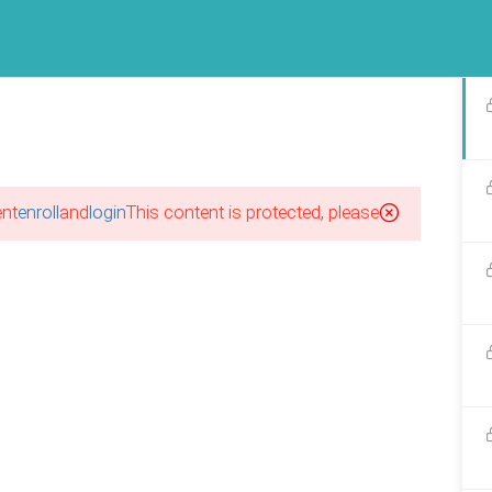
پکیج آموزشهای مجازی
برند طرحستان
گالری طرحستان
فرصت ها
آخرین مقاله ها
اینستاگرام طرحستان
nt!
enroll
and
login
This content is protected, please
احی لباس بدون نیاز به مدرک
ی
1
احی لباس از صفر؛ از کجا
یم؟
ورود|عضویت
1
احی لباس با مدرک معتبر؛ آیا
م است؟