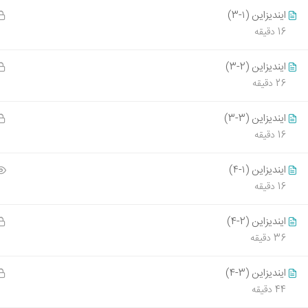
09394009214
405-05-11
ایندیزاین (۱-3)
info@tarhestan.org
16 دقیقه
بهترین پ
ورود به با
ایندیزاین (2-3)
26 دقیقه
405-05-10
ایندیزاین (3-3)
16 دقیقه
تمام حقوق قانونی این وب سایت متعلق به آموزشگاه طرحست
ایندیزاین (۱-۴)
16 دقیقه
ایندیزاین (2-4)
36 دقیقه
ایندیزاین (3-4)
44 دقیقه