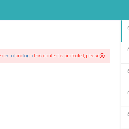
پکیج آموزشهای مجازی
برند طرحستان
گالری طرحستان
فرصت ها
آخرین مقاله ها
اینستاگرام طرحستان
nt!
enroll
and
login
This content is protected, please
احی لباس بدون نیاز به مدرک
ی
1
احی لباس از صفر؛ از کجا
یم؟
ورود|عضویت
1
احی لباس با مدرک معتبر؛ آیا
م است؟