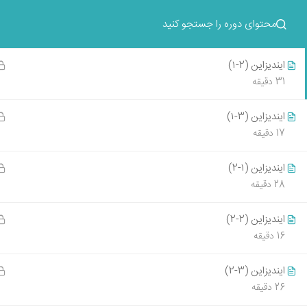
ایندیزاین (۱-۱)
آموزش های حضوری و آنلاین
24 دقیقه
ایندیزاین (2-۱)
تماس با طرحستان
31 دقیقه
ایندیزاین (3-۱)
17 دقیقه
آموزش طر
دانشگاه
ایندیزاین (۱-2)
405-05-14
28 دقیقه
آموزش طر
نشانی :تهران، خ سهروردی، خیابان صابونچی،
ایندیزاین (2-2)
شروع کن
پلاک58، طبقه 2
16 دقیقه
405-05-12
10 دقیقه پیاده از مترو سهروردی
021-86121397
ایندیزاین (3-2)
آموزش طر
26 دقیقه
021-86122403
مدرک مه