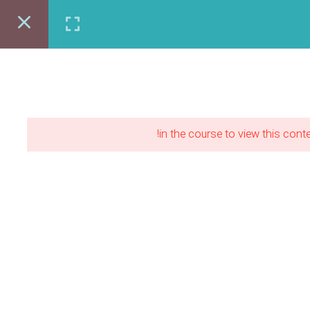
ی شغلی طرحستان
مقالات
ورود | عضویت
مشاوره رایگان:86122403-021
in the course to view this conte