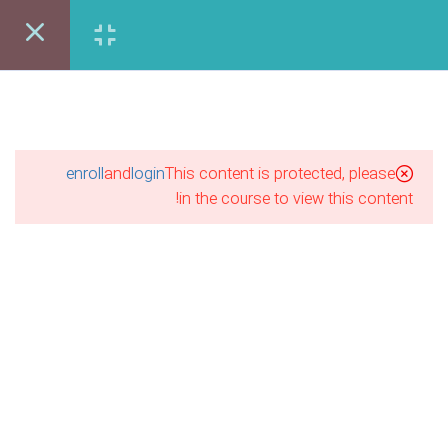
ایندیزاین (۱-۱)
24 دقیقه
ورود | عضویت
ایندیزاین (2-۱)
31 دقیقه
اوره رایگان:86122403-021
ایندیزاین (3-۱)
enroll
and
login
This content is protected, please
17 دقیقه
in the course to view this content!
ایندیزاین (۱-2)
28 دقیقه
ایندیزاین (2-2)
16 دقیقه
آموزش مجازی طراحی لباس
ایندیزاین (3-2)
نقاشی پاستل
آموزش مجازی گرافیک
26 دقیقه