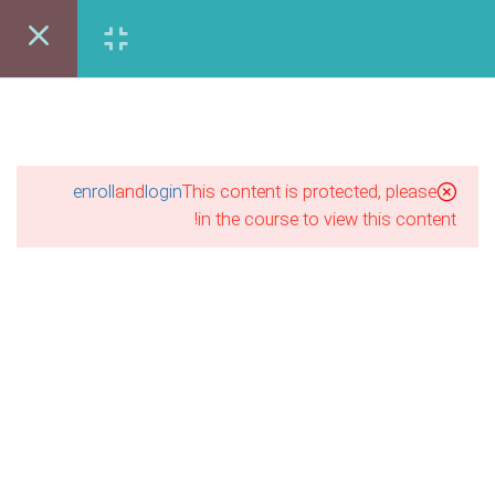
ایندیزاین (۱-۱)
24 دقیقه
ورود | عضویت
ایندیزاین (2-۱)
31 دقیقه
اوره رایگان:86122403-021
ایندیزاین (3-۱)
enroll
and
login
This content is protected, please
17 دقیقه
in the course to view this content!
ایندیزاین (۱-2)
28 دقیقه
ایندیزاین (2-2)
16 دقیقه
آموزش مجازی طراحی لباس
ایندیزاین (3-2)
نقاشی پاستل
آموزش مجازی گرافیک
26 دقیقه