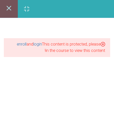
ایلوستریتور (۳-۵)
18 دقیقه
ورود | عضویت
ایلوستریتور (۴-۵)
16 دقیقه
اوره رایگان:86122403-021
ایلوستریتور (۱-۶)
enroll
and
login
This content is protected, please
27 دقیقه
in the course to view this content!
ایلوستریتور (۲-۶)
16 دقیقه
ایلوستریتور (۱-۷)
20 دقیقه
آموزش مجازی طراحی لباس
ایلوستریتور (۲-۷)
نقاشی پاستل
آموزش مجازی گرافیک
10 دقیقه