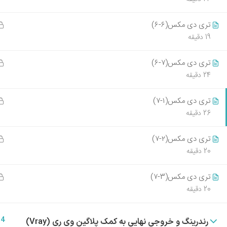
09394009214
405-05-11
info@tarhestan.org
تری دی مکس(۶-۶)
بهترین پ
19 دقیقه
ورود به با
تری دی مکس(۷-۶)
405-05-10
24 دقیقه
تری دی مکس(۱-۷)
تمام حقوق قانونی این وب سایت متعلق به آموزشگاه طرحست
26 دقیقه
تری دی مکس(۲-۷)
20 دقیقه
تری دی مکس(3-۷)
20 دقیقه
24
رندرینگ و خروجی نهایی به کمک پلاگین وی ری (Vray)