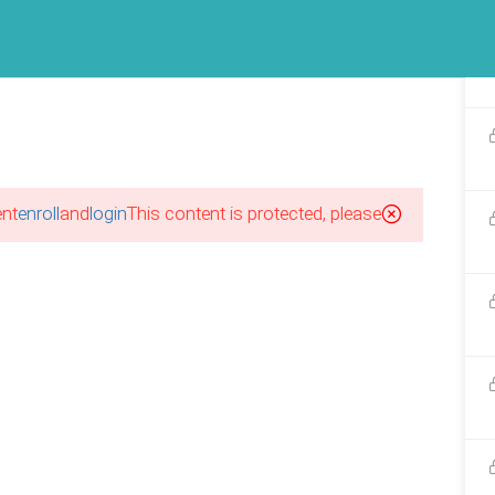
پکیج آموزشهای مجازی
برند طرحستان
گالری طرحستان
فرصت ها
آخرین مقاله ها
اینستاگرام طرحستان
nt!
enroll
and
login
This content is protected, please
احی لباس بدون نیاز به مدرک
ی
1
احی لباس از صفر؛ از کجا
یم؟
ورود|عضویت
1
احی لباس با مدرک معتبر؛ آیا
م است؟