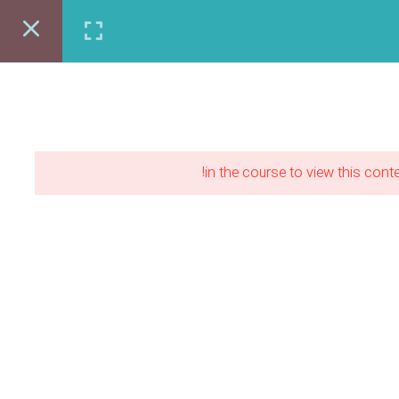
ی شغلی طرحستان
مقالات
ورود | عضویت
مشاوره رایگان:86121397-021
in the course to view this conte