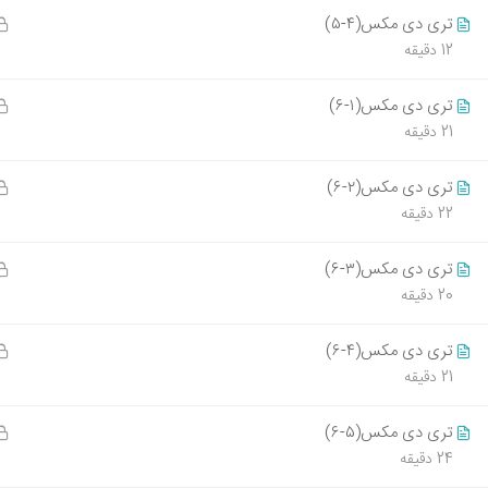
09394009214
405-05-11
تری دی مکس(۴-۵)
info@tarhestan.org
12 دقیقه
بهترین پ
ورود به با
تری دی مکس(۱-۶)
21 دقیقه
405-05-10
تری دی مکس(۲-۶)
22 دقیقه
تمام حقوق قانونی این وب سایت متعلق به آموزشگاه طرحست
تری دی مکس(۳-۶)
20 دقیقه
تری دی مکس(۴-۶)
21 دقیقه
تری دی مکس(۵-۶)
24 دقیقه