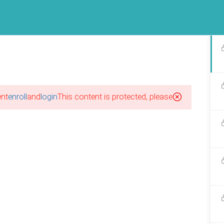
پکیج آموزشهای مجازی
برند طرحستان
گالری طرحستان
فرصت ها
آخرین مقاله ها
اینستاگرام طرحستان
nt!
enroll
and
login
This content is protected, please
احی لباس بدون نیاز به مدرک
ی
1
احی لباس از صفر؛ از کجا
یم؟
ورود|عضویت
1
احی لباس با مدرک معتبر؛ آیا
م است؟