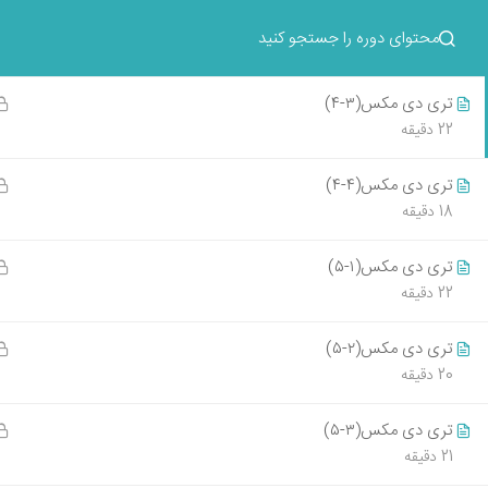
تری دی مکس(۲-۴)
آموزش های حضوری و آنلاین
17 دقیقه
تری دی مکس(۳-۴)
تماس با طرحستان
22 دقیقه
تری دی مکس(۴-۴)
18 دقیقه
آموزش طر
دانشگاه
تری دی مکس(۱-۵)
405-05-14
22 دقیقه
آموزش طر
نشانی :تهران، خ سهروردی، خیابان صابونچی،
تری دی مکس(۲-۵)
شروع کن
پلاک58، طبقه 2
20 دقیقه
405-05-12
10 دقیقه پیاده از مترو سهروردی
021-86121397
تری دی مکس(۳-۵)
آموزش طر
21 دقیقه
021-86122403
مدرک مه