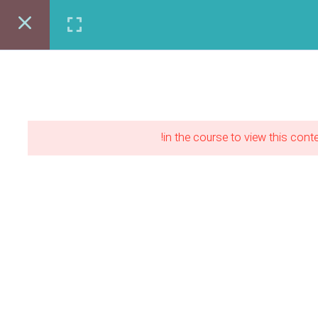
ی شغلی طرحستان
مقالات
ورود | عضویت
مشاوره رایگان:86122403-021
in the course to view this conte