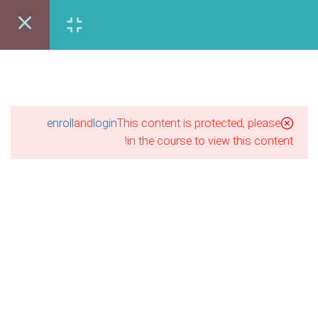
22 دقیقه
مبانی طراحی داخلی (4-6)
ورود | عضویت
17 دقیقه
اوره رایگان:86122403-021
مبانی طراحی داخلی (1-7)
20 دقیقه
enroll
and
login
This content is protected, please
in the course to view this content!
مبانی طراحی داخلی (2-7)
24 دقیقه
مبانی طراحی داخلی (3-7)
10 دقیقه
مبانی طراحی داخلی (4-7)
آموزش مجازی طراحی لباس
13 دقیقه
نقاشی پاستل
آموزش مجازی گرافیک
مبانی طراحی داخلی (5-7)