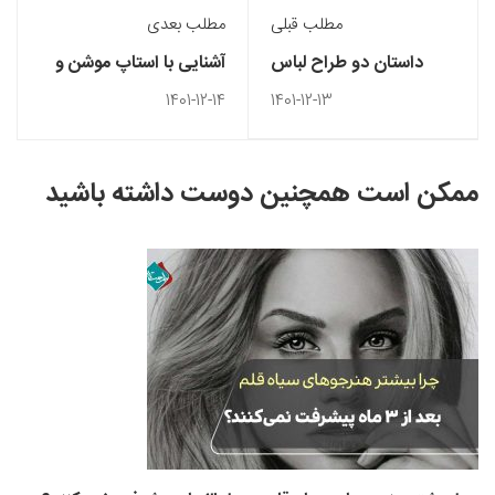
مطلب قبلی
مطلب بعدی
داستان دو طراح لباس
آشنایی با استاپ موشن و
دولچه و گابانا
انواع آن
1401-12-14
1401-12-13
ممکن است همچنین دوست داشته باشید