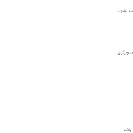
یت نشود،
تصویرگری
باشد.