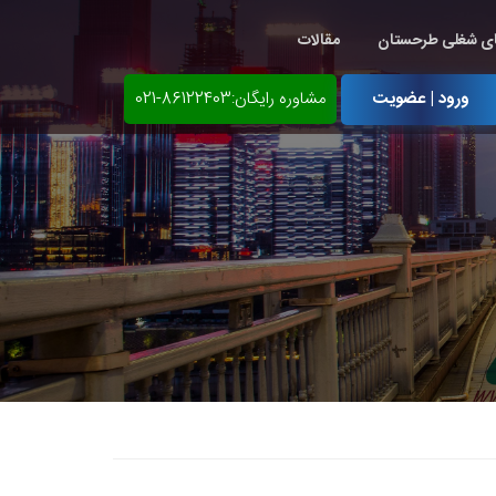
ی شغلی طرحستان
مقالات
ورود | عضویت
مشاوره رایگان:86122403-021