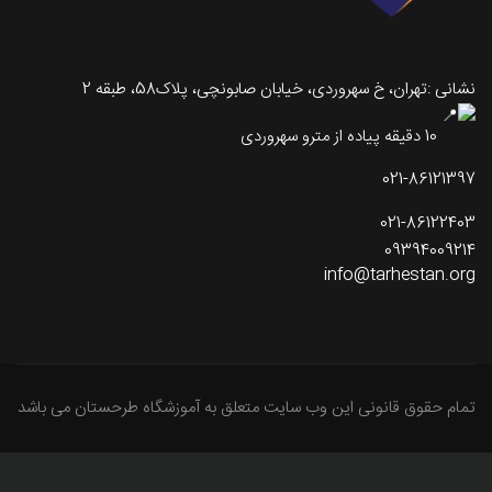
نشانی :تهران، خ سهروردی، خیابان صابونچی، پلاک58، طبقه 2
10 دقیقه پیاده از مترو سهروردی
021-86121397
021-86122403
09394009214
info@tarhestan.org
تمام حقوق قانونی این وب سایت متعلق به آموزشگاه طرحستان می باشد