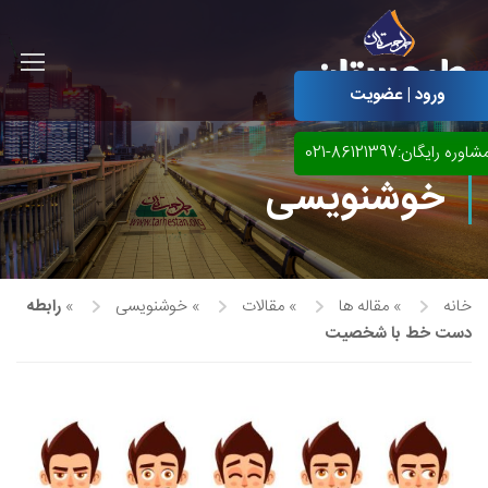
ورود | عضویت
شاوره رایگان:86121397-021
خوشنویسی
خانه
»
مقاله ها
»
مقالات
»
خوشنویسی
»
رابطه
دست خط با شخصیت
آموزش مجازی طراحی لباس
نقاشی پاستل
آموزش مجازی گرافیک