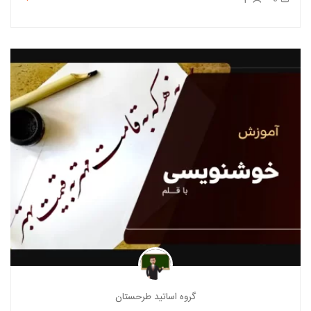
گروه اساتید طرحستان