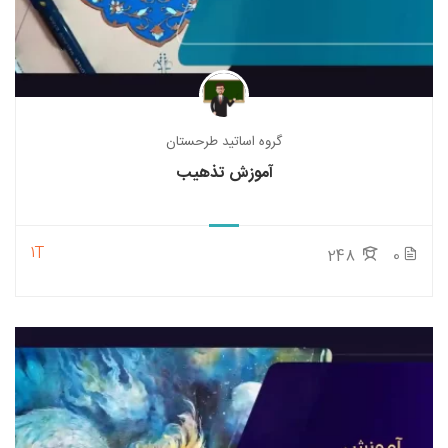
گروه اساتید طرحستان
آموزش تذهیب
1T
248
0