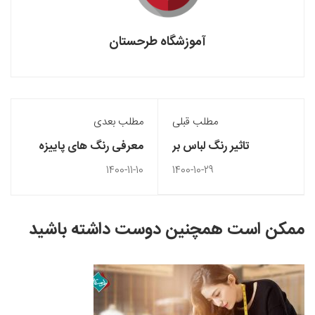
آموزشگاه طرحستان
مطلب قبلی
مطلب بعدی
تاثیر رنگ لباس بر
معرفی رنگ های پاییزه
احساسات و روحیه افراد
1400-11-10
1400-10-29
ممکن است همچنین دوست داشته باشید