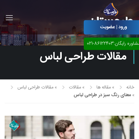
ورود | عضویت
اوره رایگان:86122403-021
مقالات طراحی لباس
خانه
»
مقاله ها
»
مقالات
»
مقالات طراحی لباس
»
معنای رنگ سبز در طراحی لباس
آموزش مجازی طراحی لباس
نقاشی پاستل
آموزش مجازی گرافیک