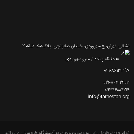
نشانی :تهران، خ سهروردی، خیابان صابونچی، پلاک58، طبقه 2
10 دقیقه پیاده از مترو سهروردی
021-86121397
021-86122403
09394009214
info@tarhestan.org
تمام حقوق قانونی این وب سایت متعلق به آموزشگاه طرحستان می باشد