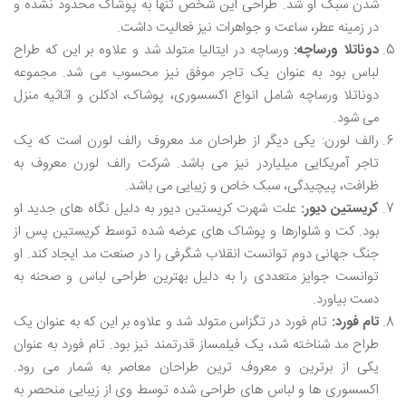
شدن سبک او شد. طراحی این شخص تنها به پوشاک محدود نشده و
در زمینه عطر، ساعت و جواهرات نیز فعالیت داشت.
دوناتلا ورساچه:
ورساچه در ایتالیا متولد شد و علاوه بر این که طراح
لباس بود به عنوان یک تاجر موفق نیز محسوب می ‌شد. مجموعه
دوناتلا ورساچه شامل انواع اکسسوری، پوشاک، ادکلن و اثاثیه منزل
می شود.
رالف لورن: یکی دیگر از طراحان مد معروف رالف لورن است که یک
تاجر آمریکایی میلیاردر نیز می باشد. شرکت رالف لورن معروف به
ظرافت، پیچیدگی، سبک خاص و زیبایی می‌ باشد.
کریستین دیور:
علت شهرت کریستین دیور به دلیل نگاه‌ های جدید او
بود. کت و شلوارها و پوشاک‌ های عرضه شده توسط کریستین پس از
جنگ جهانی دوم توانست انقلاب شگرفی را در صنعت مد ایجاد کند. او
توانست جوایز متعددی را به دلیل بهترین طراحی لباس و صحنه به
دست بیاورد.
تام فورد:
تام فورد در تگزاس متولد شد و علاوه بر این که به عنوان یک
طراح مد شناخته شد، یک فیلمساز قدرتمند نیز بود. تام فورد به عنوان
یکی از برترین و معروف‌ ترین طراحان معاصر به شمار می ‌رود.
اکسسوری‌ ها و لباس‌ های طراحی شده توسط وی از زیبایی منحصر به