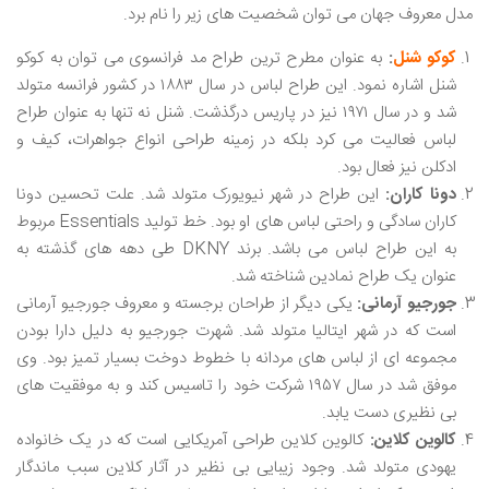
مدل معروف جهان می ‌توان شخصیت ‌های زیر را نام برد.
کوکو شنل
:
به عنوان مطرح‌ ترین طراح مد فرانسوی می ‌توان به کوکو
شنل اشاره نمود. این طراح لباس در سال ۱۸۸۳ در کشور فرانسه متولد
شد و در سال ۱۹۷۱ نیز در پاریس درگذشت. شنل نه تنها به عنوان طراح
لباس فعالیت می‌ کرد بلکه در زمینه طراحی انواع جواهرات، کیف و
ادکلن نیز فعال بود.
دونا کاران:
این طراح در شهر نیویورک متولد شد. علت تحسین دونا
کاران سادگی و راحتی لباس ‌های او بود. خط تولید Essentials مربوط
به این طراح لباس می ‌باشد. برند DKNY طی دهه‌ های گذشته به
عنوان یک طراح نمادین شناخته شد.
جورجیو آرمانی:
یکی دیگر از طراحان برجسته و معروف جورجیو آرمانی
است که در شهر ایتالیا متولد شد. شهرت جورجیو به دلیل دارا بودن
مجموعه‌ ای از لباس ‌های مردانه با خطوط دوخت بسیار تمیز بود. وی
موفق شد در سال ۱۹۵۷ شرکت خود را تاسیس کند و به موفقیت ‌های
بی ‌نظیری دست یابد.
کالوین کلاین:
کالوین کلاین طراحی آمریکایی است که در یک خانواده
یهودی متولد شد. وجود زیبایی بی ‌نظیر در آثار کلاین سبب ماندگار