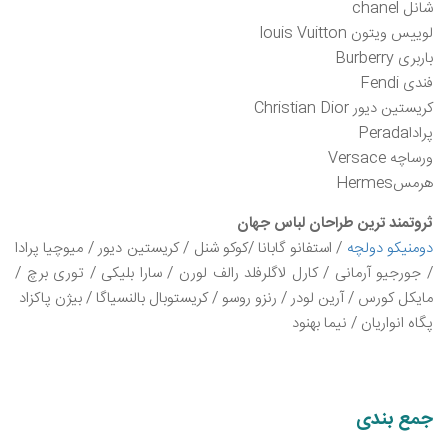
شانل chanel
لوییس ویتون louis Vuitton
باربری Burberry
فندی Fendi
کریستین دیور Christian Dior
پراداPerada
ورساچه Versace
هرمسHermes
ثروتمند ترین طراحان لباس جهان
دومنیکو دولچه
/ استفانو گابانا /کوکو شنل / کریستین دیور / میوچیا پرادا
/ جورجیو آرمانی / کارل لاگلرفلد رالف لورن / سارا بلیکی / توری برچ /
مایکل کورس / آرین لودر / رنزو روسو / کریستوبال بالنسیاگا / بیژن پاکزاد
پگاه انواریان / نیما بهنود
جمع بندی