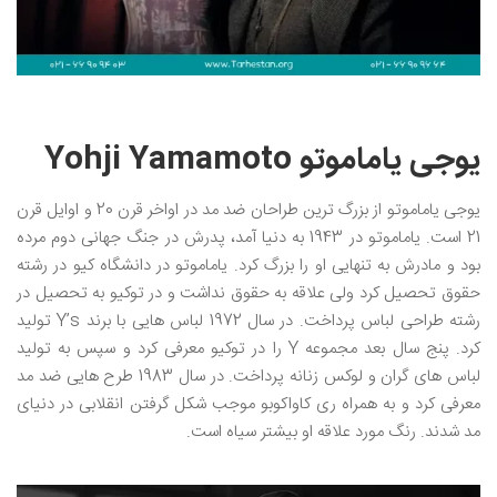
یوجی یاماموتو Yohji Yamamoto
یوجی یاماموتو از بزرگ ترین طراحان ضد مد در اواخر قرن 20 و اوایل قرن
21 است. یاماموتو در 1943 به دنیا آمد، پدرش در جنگ جهانی دوم مرده
بود و مادرش به تنهایی او را بزرگ کرد. یاماموتو در دانشگاه کیو در رشته
حقوق تحصیل کرد ولی علاقه به حقوق نداشت و در توکیو به تحصیل در
رشته طراحی لباس پرداخت. در سال 1972 لباس هایی با برند Y’s تولید
کرد. پنج سال بعد مجموعه Y را در توکیو معرفی کرد و سپس به تولید
لباس های گران و لوکس زنانه پرداخت. در سال 1983 طرح هایی ضد مد
معرفی کرد و به همراه ری کاواکوبو موجب شکل گرفتن انقلابی در دنیای
مد شدند. رنگ مورد علاقه او بیشتر سیاه است.