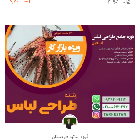
7,700,000T
4
0
گروه اساتید طرحستان