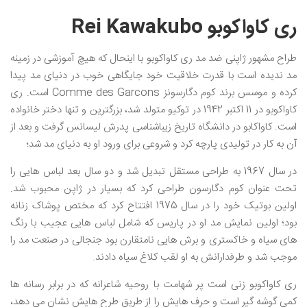
ری کاواکوبو Rei Kawakubo
طراح مشهور ژاپنی ضد مد ری کاواکوبو با اینحال که هیچ آموزشی در زمینه
مد ندیده است با قدرت خلاقیت خود جایگاهی خوب در دنیای مد پیدا
کرده و موسس برند کوم دگارسونز Comme des Garcons است. ری
کاواکوبو در 11 اکتبر 1942 در توکیو متولد شد، بزرگترین و تنها دختر خانواده
است. کاواکابو در دانشگاه تاریخ زیباشناسی پدرش لیسانس گرفت و بعد از
آن به کار در تولیدی پارچه کرد و شروعی برای ورود او به دنیای مد شد؛
در سال 1967 به طراحی مستقل تبدیل شد و دو سال بعد لباس هایی را
تحت عنوان کوم دگارسون طراحی کرد که بسیار در ژاپن محبوب شد.
اولین بوتیک خود را در سال 1975 افتتاح کرد که مختص پوشاک زنانه
بود؛ اولین نمایش مد او در پاریس که شامل لباس هایی عجیب با رنگ
های سیاه و خاکستری و برش هایی نامتقارن بود جنجالی در صنعت مد را
موجب شد و طرفدارانش به او لقب کلاغ سیاه دادند.
ری کاواکوبو زنی است پر شهامت با روحیه شاعرانه که در برابر رسانه ها
کمی گوشه گیر است و حرف هایش را از طریق طرح هایش نشان می دهد،