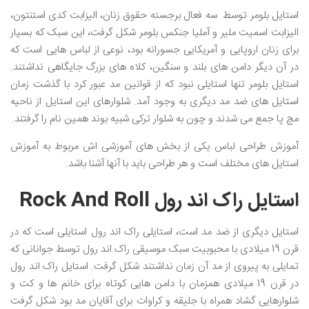
استایل بلومر توسط سه فعال برجسته حقوق زنان، الیزابت کدی استنتون،
الیزابت اسمیت ملیر و آملیا جنکس بلومر شکل گرفت، این سبک که بسیار
برای زنان اروپایی و آمریکایی جسورانه بود، نوعی از لباس هایی است که
در آن دیگر دامن های بلند و سنگین، کلاه های بزرگ جایگاهی نداشتند.
استایل بلومر تنها استایلی نبود که از قوانین مد عبور کرد با گذشت زمان
استایل های ضد مد دیگری به وجود آمد. شلوارهای این استایل از ناحیه
مچ پا جمع می شدند و چون به شلوار ترکی شبیه بوند همین نام را گرفتند.
آموزش طراحی لباس یکی از بخش های آموزشی اش مربوط به آموزش
استایل های مختلف است و هر طراحی باید با آنها آشنا باشد.
استایل راک اند رول Rock And Roll
استایل دیگری از ضد مد است، استایلی راک اند رول استایلی است که در
قرن 19 میلادی با محبوبیت سبک موسیقی راک اند رول توسط جوانانی که
تمایلی به پیروی از مد آن زمان نداشتند شکل گرفت. استایل راک اند رول
در قرن 19 میلادی همزمان با دامن هایی کوتاه برای خانم ها و کت و
شلوارهایی گشاد همراه با جلیقه و کراوات برای آقایان مد بود شکل گرفت