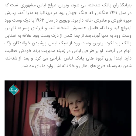
بنیانگذاران پانک شناخته می شود، ویوین طراح لباس مشهوری است که
در سال 1941 هنگامی که جنگ جهانی بود در بریتانیا به دنیا آمد، پدرش
میوه فروش و مادرش خانه دار بود. ویوین در سال 1962 با درک وست وود
ازدواج کرد و با نام فامیل همسرش شناخته شد، و فرزندی پسر به نام بن
وست وود به دنیا آورد، بعد از جدا شدن از درک وست وود علاقه به استایل
پانک پیدا کرد، ویوین وست وود از سبک لباس پوشیدن خوانندگان راک
الهام می گرفت. او بر طراحی لباس در زمینه مدیریت برند خودش فعالیت
دارد. ابتدا برای گروه های پانک لباس طراحی می کرد و بعد از شناخته
شدن به وسیله طرح های عالی و خلاقانه اش وارد دنیای مد شد.