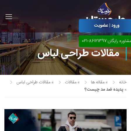
ورود | عضویت
شاوره رایگان:86121397-021
مقالات طراحی لباس
خانه
»
مقاله ها
»
مقالات
»
مقالات طراحی لباس
»
پدیده ضد مد چیست؟
آموزش مجازی طراحی لباس
نقاشی پاستل
آموزش مجازی گرافیک