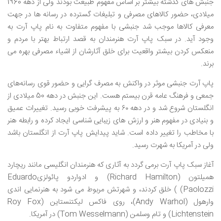
جنبش های گذشته بیشتر بر اساس مفهوم طبیعت بودند ولی از دهه 1960
میلادی، حضور کالاهای مصرفی و تبلیغات گسترده در رسانه ها در جهت
معرفی کالاها موجب شد جنبشی با مفهوم متفاوت به نام پاپ آرت به
وجود آید. در سبک پاپ آرت هنرمندان به قصد ارتباط بهتر با مردم و
منعکس کردن بیشتر واقعیت برای خلق آثارشان از اشیاء مصرفی بهره می
برند.
پاپ آرت جنبشی موثر در واکنش به مصرف‌ گرایی و حضور قوی رسانه‌های
جمعی و فرهنگ عامه قرن بیستم هست. این جنبش در دهه 50 میلادی از
انگلستان شروع شد و در دهه ۶۰ به پیشرفت خوبی رسید. تغییرات عمیق
و بنیادی در مفهوم هنر و ارزش های زیبایی شناسی ایجاد کرده و رابطه هنر
با مخاطب را تغییر داده است. شاید پیدایش پاپ آرت از انگلستان باشد
ولی در آمریکا به شهرت رسید.
آغاز سبک پاپ آرت برمی گردد به آثاری که هنرمندان انگلیسی مانند ریچارد
همیلتون (Richard Hamilton) و ادواردو پائولزیEduardo
Paolozzi) ) خلق کردند، و شهرتش مربوط می شود به هنرنمایی اندی
وارهول (Andy Warhol)، روی فاکس لیکتنستاین (Roy Fox
Lichtenstein) و تام وسلمن (Tom Wesselmann) در آمریکا.