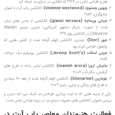
هنر و طراحی لباس در 1966 که انقلابی در دنیای مد ایجاد کرد.
ویوین وستوود (
vivienne westwood
):
کالکشن پاپ آرت با عنوان
جادوگران، 1983
جیانی ورساچه (
gianni versace
):
کالکشنی از لباس های چاپ
شده از صورت بازیگر مشهور آمریکایی، مرلین مونرو Marilyn
Monroe)) در کالکشن بهار 1991
دیور (
Dior
):
چندین کالکشن الهام گرفته شده از کفش هایی که
وارهول طراحی کرده بود.
جرمی اسکات (
Jeremy Scott’s
):
کالکشن یونیفرم مک دونالد،
2014
مانیش آرورا (
manish arora
):
کالکشن لباس زنانه با طرح های
گرافیتی رنگارنگ، 2007
بلومارین
(blumarine)
:
کالکشن الهام گرفته شده از دهه 60 میلادی
با طرح های پلنگی و چاپی، پاییز 2009
یکی از زمینه هایی که به ایده پردازی طراحان مد کمک می کند دیدن و
بررسی اصولی کالکشن های معروف دنیای مد در دوره طراحی لباس است.
فعالیت هنرمندان معاصر پاپ آرت در