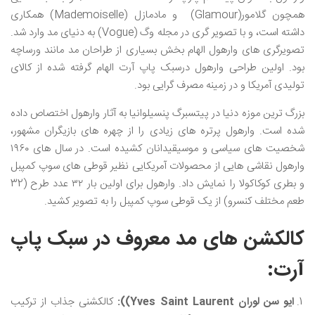
همچون گلامور(Glamour) و مادمازل (Mademoiselle) همکاری
داشته است، و با تصویر گری در مجله وگ (Vogue) به دنیای مد وارد شد.
تصویرگری های وارهول الهام بخش بسیاری از طراحان مد مانند ورساچه
بود. اولین طراحی وارهول درسبک پاپ آرت الهام گرفته شده از کالای
تولیدی آمریکا و در زمینه مصرف گرایی بود.
بزرگ ‌ترین موزه دنیا در پیتسبرگ پنسیلوانیا به آثار وارهول اختصاص داده
شده است. وارهول پرتره ‌های زیادی را از چهره ‌های بازیگران مشهور،
شخصیت های سیاسی و موسیقیدانان کشیده است. در سال‌ های ۱۹۶۰
وارهول نقاشی هایی از محصولات آمریکایی نظیر قوطی های سوپ کمپبل
و بطری کوکاکولا را نمایش داد. وارهول برای اولین بار ۳۲ عدد طرح (32
طعم مختلف کنسرو) از یک قوطی سوپ کمپبل را به تصویر کشید.
کالکشن های مد معروف در سبک پاپ
آرت:
ایو سن لوران
Yves Saint Laurent)
)
:
کالکشنی جذاب از ترکیب