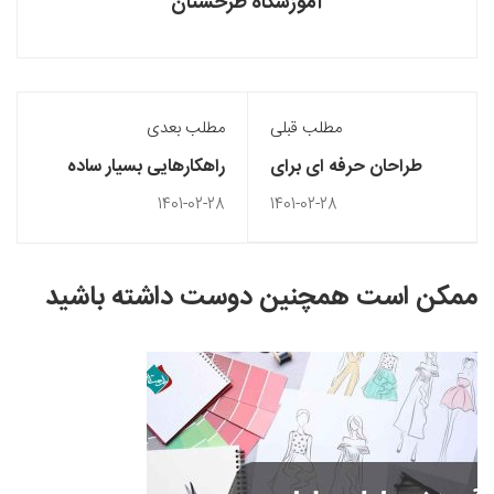
آموزشگاه طرحستان
مطلب قبلی
مطلب بعدی
طراحان حرفه ای برای
راهکارهایی بسیار ساده
طراحی لوگو چگونه ایده
برای افزایش طول عمر
1401-02-28
1401-02-28
پردازی میکنند؟
لباس ها
ممکن است همچنین دوست داشته باشید