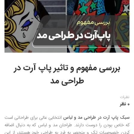
نقاشی رنگ روغن
خوشنویسی نستعلیق
آموزش مجازی طراحی داخلی
نقاشی آبرنگ
خوشنویسی با خودکار
خط نقاشی
نقاشی کودک و نوجوان
طراحی سیاه قلم
نقاش مداد رنگی
بررسی مفهوم و تاثیر پاپ آرت در
نقاشی مینیاتور(نگارگری)
طراحی مد
نقاشی تذهیب و گل و مرغ
نظرات
0 نظر
سبک پاپ آرت در طراحی مد و لباس
انتخابی عالی برای طراحانی است
که خاص بودن را دوست دارند. طراحان مد و لباس که به دنبال اضافه
کردن خصوصیات تک و منحصر به فرد به طراحی خود هستند، از این