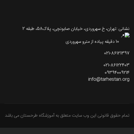
نشانی :تهران، خ سهروردی، خیابان صابونچی، پلاک58، طبقه 2
10 دقیقه پیاده از مترو سهروردی
021-86121397
021-86122403
09394009214
info@tarhestan.org
تمام حقوق قانونی این وب سایت متعلق به آموزشگاه طرحستان می باشد