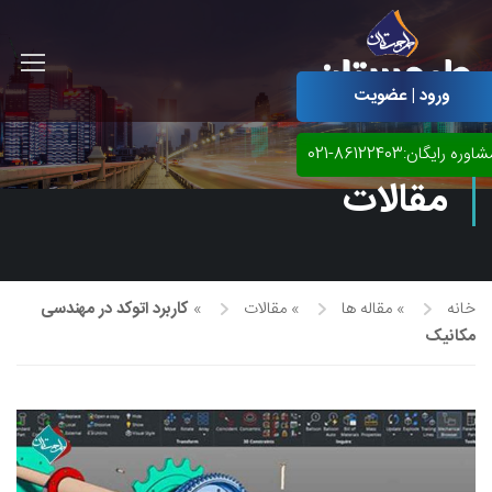
ورود | عضویت
اوره رایگان:86122403-021
مقالات
خانه
»
مقاله ها
»
مقالات
»
کاربرد اتوکد در مهندسی
مکانیک
آموزش مجازی طراحی لباس
نقاشی پاستل
آموزش مجازی گرافیک