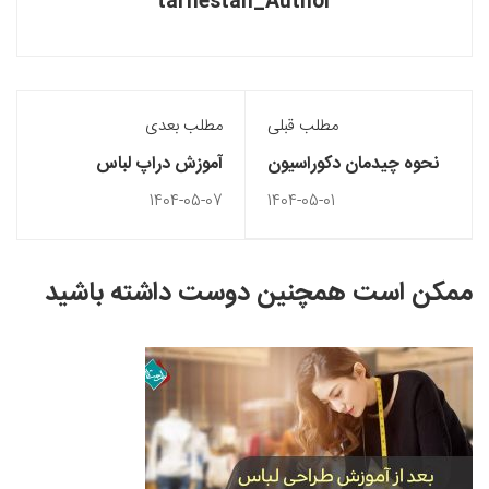
tarhestan_Author
مطلب قبلی
مطلب بعدی
نحوه چیدمان دکوراسیون
آموزش دراپ لباس
داخلی منزل
1404-05-07
1404-05-01
ممکن است همچنین دوست داشته باشید