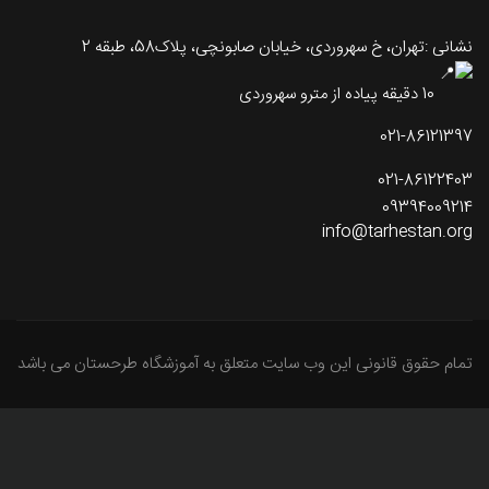
نشانی :تهران، خ سهروردی، خیابان صابونچی، پلاک58، طبقه 2
10 دقیقه پیاده از مترو سهروردی
021-86121397
021-86122403
09394009214
info@tarhestan.org
تمام حقوق قانونی این وب سایت متعلق به آموزشگاه طرحستان می باشد