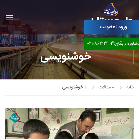
ورود | عضویت
اوره رایگان:86122403-021
خوشنویسی
خانه
»
مقالات
»
خوشنویسی
آموزش مجازی طراحی لباس
نقاشی پاستل
آموزش مجازی گرافیک