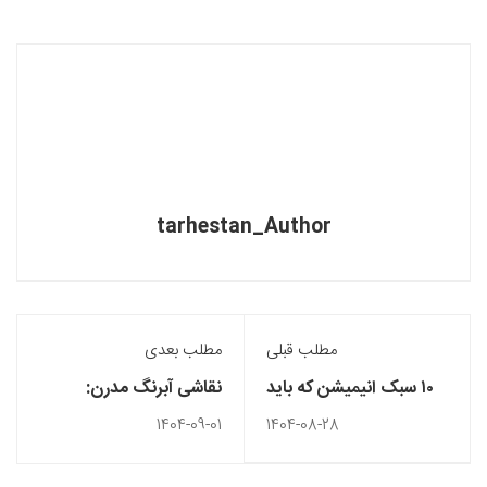
tarhestan_Author
مطلب قبلی
مطلب بعدی
۱۰ سبک انیمیشن که باید
نقاشی آبرنگ مدرن:
بشناسید: از استاپ موشن
سبک‌ها و ایده‌های جدید
1404-09-01
1404-08-28
تا موشن گرافیک
برای هنرمندان