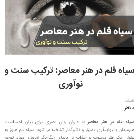
نقاشی رنگ روغن
خوشنویسی نستعلیق
آموزش مجازی طراحی داخلی
نقاشی آبرنگ
خوشنویسی با خودکار
خط نقاشی
نقاشی کودک و نوجوان
طراحی سیاه قلم
نقاش مداد رنگی
سیاه قلم در هنر معاصر: ترکیب سنت و
نقاشی مینیاتور(نگارگری)
نوآوری
نقاشی تذهیب و گل و مرغ
نظرات
0 نظر
سیاه قلم در هنر معاصر
به عنوان زبان بصری برای بیان احساسات
هنرمندان با روایتگری عمیق و تاثیرگذار شناخته می‌شود. سیاه قلم هنوز به
عنوان یک هنر محبوب و جذاب در دنیای رنگارنگ امروزی مورد توجه