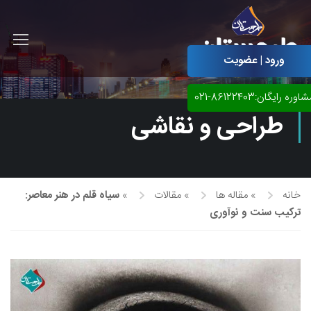
ورود | عضویت
اوره رایگان:86122403-021
طراحی و نقاشی
خانه
»
مقاله ها
»
مقالات
»
سیاه قلم در هنر معاصر:
ترکیب سنت و نوآوری
آموزش مجازی طراحی لباس
نقاشی پاستل
آموزش مجازی گرافیک