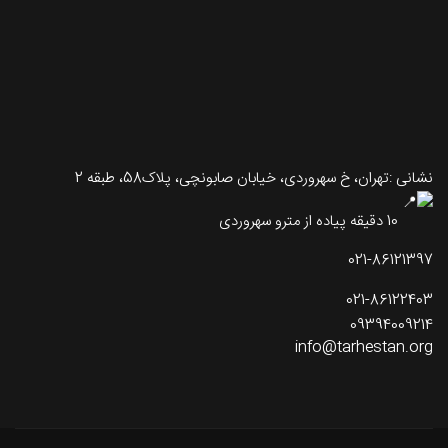
نشانی :تهران، خ سهروردی، خیابان صابونچی، پلاک58، طبقه 2
10 دقیقه پیاده از مترو سهروردی
021-86121397
021-86122403
09394009214
info@tarhestan.org