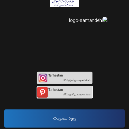
اینستاگرام طرحستان
ورود|عضویت