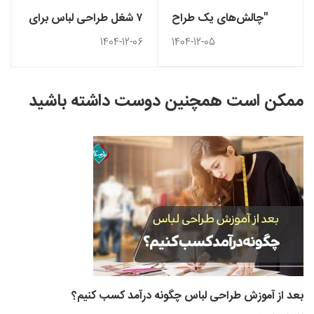
"چالش‌های یک طراح
۷ شغل طراحی لباس برای
لباس" چگونه با طراحی
ورود به بازار کار بین‌المللی
1404-12-06
1404-12-05
لباس در خارج از کشور
زندگی کنید
ممکن است همچنین دوست داشته باشید
بعد از آموزش طراحی لباس چگونه درآمد کسب کنیم؟