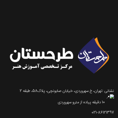
تماس با طرحستان
نشانی :تهران، خ سهروردی، خیابان صابونچی، پلاک58، طبقه 2
10 دقیقه پیاده از مترو سهروردی
021-86121397