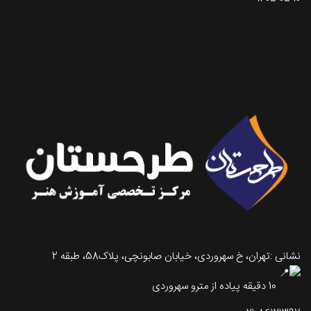
تماس با طرحستان
نشانی :تهران، خ سهروردی، خیابان صابونچی، پلاک58، طبقه 2
10 دقیقه پیاده از مترو سهروردی