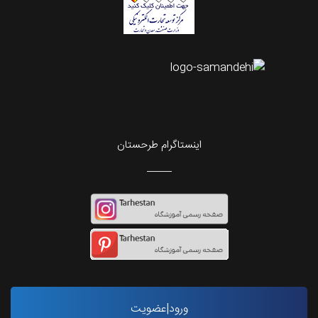
اینستاگرام طرحستان
ورود|عضویت