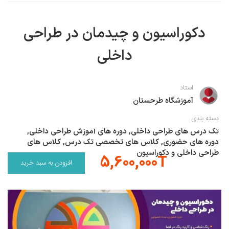
نقاشی رنگ روغن
خوشنویسی نستعلیق
آموزش مجازی طراحی داخلی
دکوراسیون و چیدمان در طراحی
نقاشی آبرنگ
خوشنویسی با خودکار
داخلی
خط نقاشی
نقاشی کودک و نوجوان
طراحی سیاه قلم
استاد
نقاش مداد رنگی
آموزشگاه طرحستان
نقاشی مینیاتور(نگارگری)
دسته بندی
تک درس های طراحی داخلی
,
دوره های آموزش طراحی داخلی
,
نقاشی تذهیب و گل و مرغ
دوره های حضوری
,
کلاس های تخصصی تک درس
,
کلاس های
طراحی داخلی و دکوراسیون
5,600,000T
افزودن به سبد خرید