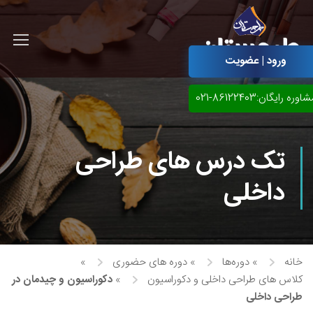
ورود | عضویت
اوره رایگان:86122403-021
تک درس های طراحی
داخلی
خانه
»
دوره‌ها
»
دوره های حضوری
»
آموزش مجازی طراحی لباس
کلاس های طراحی داخلی و دکوراسیون
»
دکوراسیون و چیدمان در
نقاشی پاستل
آموزش مجازی گرافیک
طراحی داخلی