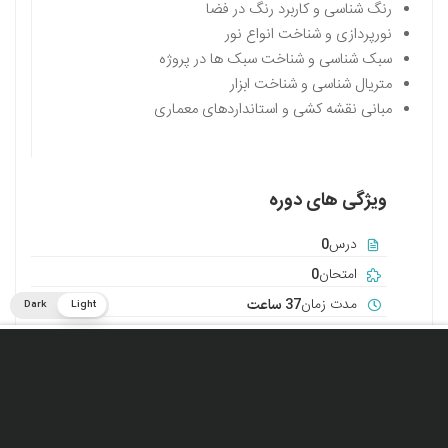
رنگ شناسی و کاربرد رنگ در فضا
نورپردازی و شناخت انواع نور
سبک شناسی و شناخت سبک ها در پروژه
متریال شناسی و شناخت ابزار
مبانی نقشه کشی و استانداردهای معماری
ویژگی های دوره
درس
0
امتحان
0
مدت زمان
37 ساعت
Dark
Light
سطح مهارت
همه مراحل
5,600,000T
افزودن به سبد خرید
زبان
فارسی
هنرجویان
1
ارزیابی
بله