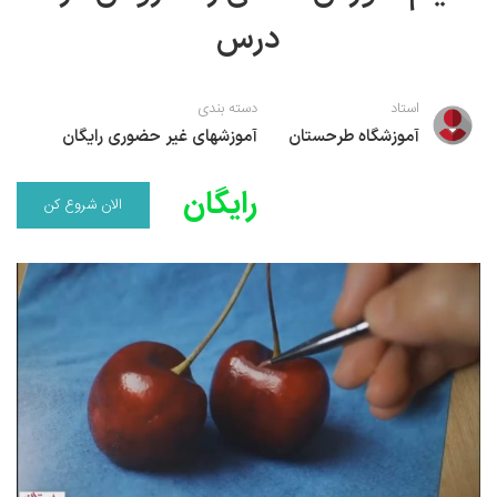
نقاشی رنگ روغن
خوشنویسی نستعلیق
آموزش مجازی طراحی داخلی
درس
نقاشی آبرنگ
خوشنویسی با خودکار
استاد
دسته بندی
خط نقاشی
نقاشی کودک و نوجوان
آموزشگاه طرحستان
آموزشهای غیر حضوری رایگان
طراحی سیاه قلم
رایگان
الان شروع کن
نقاش مداد رنگی
نقاشی مینیاتور(نگارگری)
نقاشی تذهیب و گل و مرغ