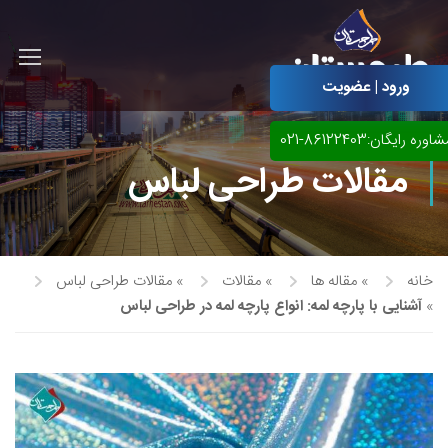
ورود | عضویت
اوره رایگان:86122403-021
مقالات طراحی لباس
خانه
»
مقاله ها
»
مقالات
»
مقالات طراحی لباس
»
آشنایی با پارچه لمه: انواع پارچه لمه در طراحی لباس
آموزش مجازی طراحی لباس
نقاشی پاستل
آموزش مجازی گرافیک