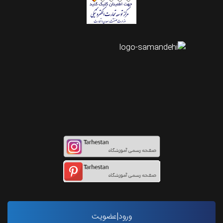
اینستاگرام طرحستان
ورود|عضویت