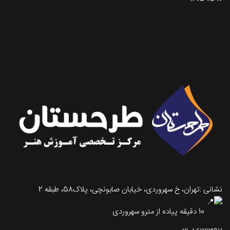
تماس با طرحستان
نشانی :تهران، خ سهروردی، خیابان صابونچی، پلاک58، طبقه 2
10 دقیقه پیاده از مترو سهروردی