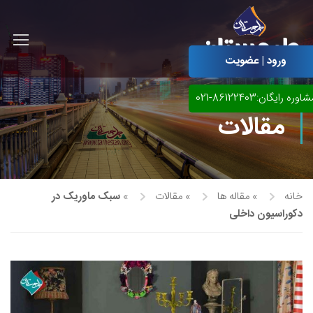
ورود | عضویت
اوره رایگان:86122403-021
مقالات
خانه
»
مقاله ها
»
مقالات
»
سبک ماوریک در
دکوراسیون داخلی
آموزش مجازی طراحی لباس
نقاشی پاستل
آموزش مجازی گرافیک