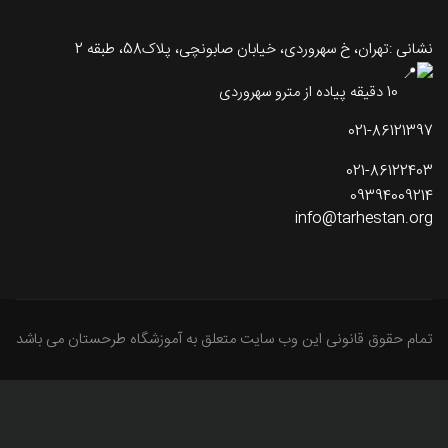
نشانی :تهران، خ سهروردی، خیابان صابونچی، پلاک58، طبقه 2
10 دقیقه پیاده از مترو سهروردی
021-86121397
021-86122403
09394009214
info@tarhestan.org
تمام حقوق قانونی این وب سایت متعلق به آموزشگاه طرحستان می باشد