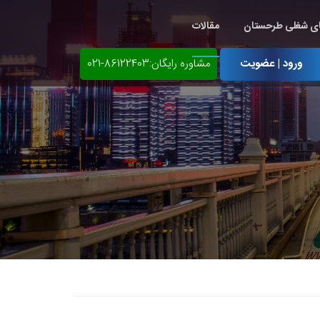
ی شغلی طرحستان
مقالات
ورود | عضویت
مشاوره رایگان:86122403-021