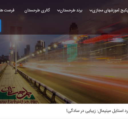
کیج آموزشهای مجازی
برند طرحستان
گالری طرحستان
فرصت ها
د استایل مینیمال: زیبایی در سادگی!