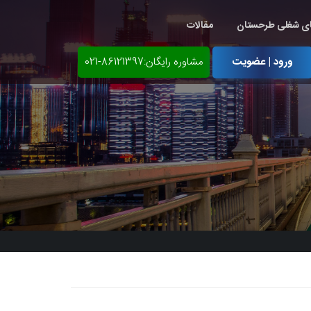
ی شغلی طرحستان
مقالات
ورود | عضویت
مشاوره رایگان:86121397-021