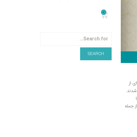
0
ی از
شدند.
ز جمله