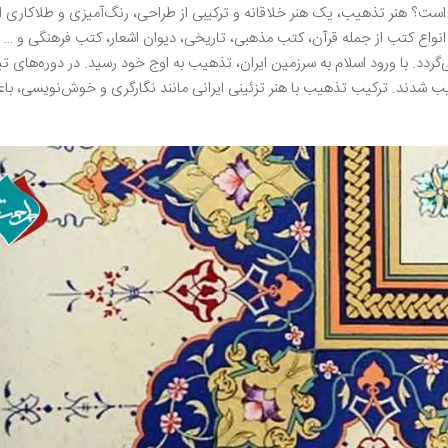
ست؟ هنر تذهیب، یک هنر خلاقانه و ترکیبی از طراحی، رنگ‌آمیزی و طلاکاری ا
انواع کتب از جمله قرآن، کتب مذهبی، تاریخی، دیوان اشعار، کتب فرهنگی و … م
‌گردد. با ورود اسلام به سرزمین ایران، تذهیب به اوج خود رسید. در دوره‌های ت
 شدند. ترکیب تذهیب با هنر تزئینی ایرانی مانند نگارگری و خوش‌نویسی، با