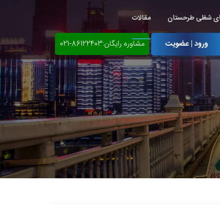
ی شغلی طرحستان
مقالات
ورود | عضویت
مشاوره رایگان:86122403-021