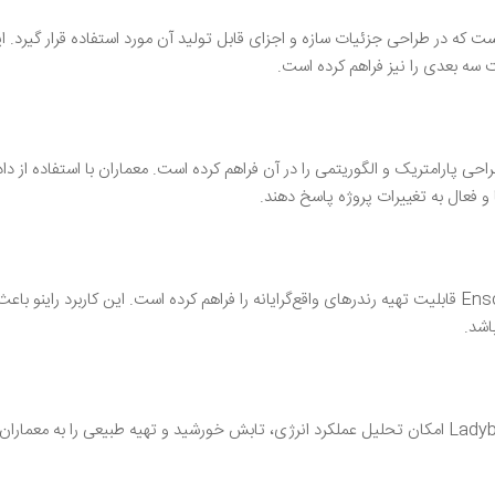
 که در طراحی جزئیات سازه و اجزای قابل تولید آن مورد استفاده قرار گیرد. ا
اگین Grasshopper است که امکان طراحی پارامتریک و الگوریتمی را در آن فراهم کرده است. معماران با استفاده از دا
ا و فعال به تغییرات پروژه پاسخ دهند.
راینو با استفاده از پلاگین‌هایی مانند Vray، Lumion و Enscape قابلیت تهیه رندرهای واقع‌گرایانه را فراهم کرده است. این کاربرد راین
باشد.
نرم افزار راینو با کمک پلاگین‌هایی از جمله Kangaroo و Ladybug امکان تحلیل عملکرد انرژی، تابش خورشید و تهیه طبیعی را به م