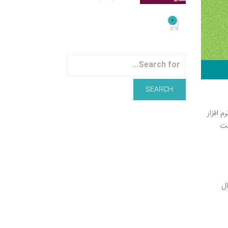
0
 افزار
عت
ه به دنبال