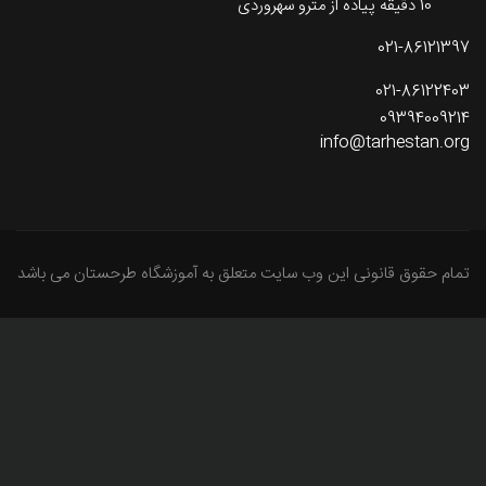
10 دقیقه پیاده از مترو سهروردی
021-86121397
021-86122403
09394009214
info@tarhestan.org
تمام حقوق قانونی این وب سایت متعلق به آموزشگاه طرحستان می باشد