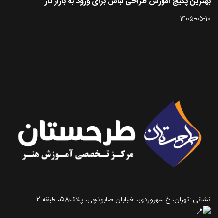
بهترین پکیج آموزش طراحی لباس برای ورود به بازار کار
1405-05-10
تماس با طرحستان
نشانی :تهران، خ سهروردی، خیابان صابونچی، پلاک58، طبقه 2