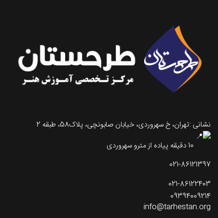
نشانی :تهران، خ سهروردی، خیابان صابونچی، پلاک58، طبقه 2
10 دقیقه پیاده از مترو سهروردی
021-86121397
021-86122403
09394009214
info@tarhestan.org