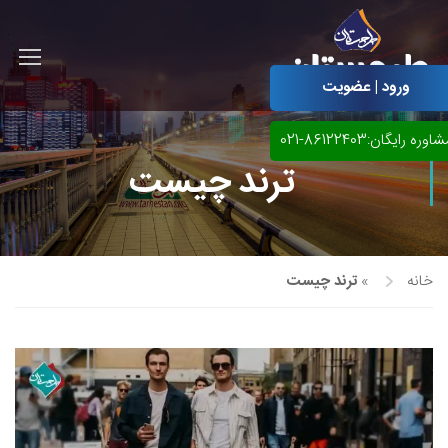
ورود | عضویت
اوره رایگان:86122403-021
ترند چیست
خانه
»
ترند چیست
آموزش مجازی طراحی لباس
نقاشی پاستل
آموزش مجازی گرافیک