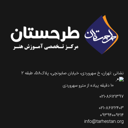
نشانی :تهران، خ سهروردی، خیابان صابونچی، پلاک58، طبقه 2
10 دقیقه پیاده از مترو سهروردی
021-86121397
021-86122403
09394009214
info@tarhestan.org