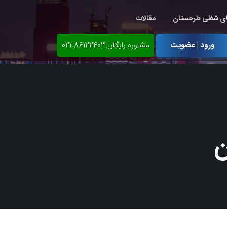
ی شغلی طرحستان
مقالات
ورود | عضویت
مشاوره رایگان:86122403-021
ن