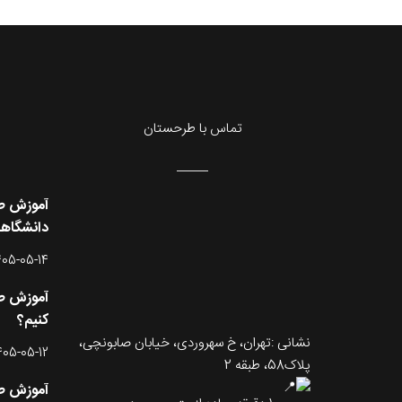
تماس با طرحستان
آموزش طر
دانشگاه
405-05-14
آموزش طر
کنیم؟
نشانی :تهران، خ سهروردی، خیابان صابونچی،
405-05-12
پلاک58، طبقه 2
آموزش طر