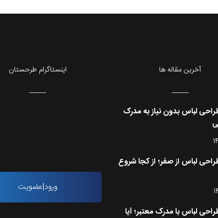
آخرین مقاله ها
اینستاگرام طرحستان
احی لباس بدون نیاز به مدرک
ی
1
احی لباس از صفر؛ از کجا شروع
ورود|عضویت
1
احی لباس با مدرک معتبر؛ آیا