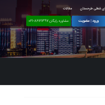
ی شغلی طرحستان
مقالات
ورود | عضویت
مشاوره رایگان:86121397-021