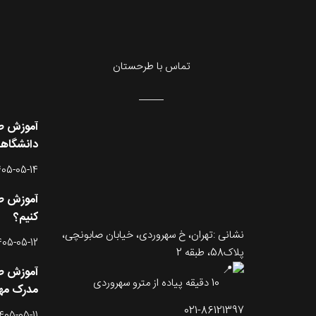
تماس با طرحستان
آموزش طر
دانشگاه
405-05-14
آموزش طر
کنیم؟
نشانی :تهران، خ سهروردی، خیابان صابونچی،
405-05-12
پلاک58، طبقه 2
آموزش طر
10 دقیقه پیاده از مترو سهروردی
مدرک مه
021-86121397