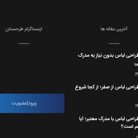
آخرین مقاله ها
اینستاگرام طرحستان
احی لباس بدون نیاز به مدرک
ی
1
احی لباس از صفر؛ از کجا شروع
ورود|عضویت
1
احی لباس با مدرک معتبر؛ آیا
م است؟