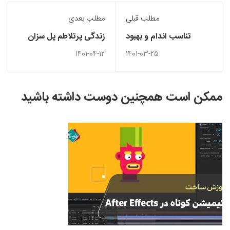
مطلب قبلی
مطلب بعدی
تناسب اندام و بهبود
زندگی پرتلاطم پل سزان
سلامتی با لباس های
1401-04-12
1401-03-25
هوشمند
ممکن است همچنین دوست داشته باشید