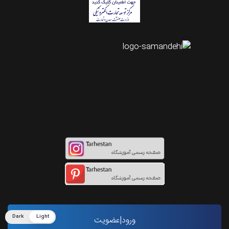
اینستاگرام طرحستان
Dark
Light
ورود|عضویت