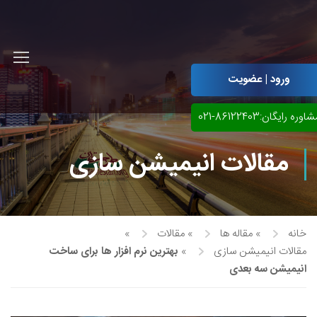
ورود | عضویت
اوره رایگان:86122403-021
مقالات انیمیشن سازی
خانه
»
مقاله ها
»
مقالات
»
مقالات انیمیشن سازی
»
بهترین نرم افزار ها برای ساخت
آموزش مجازی طراحی لباس
انیمیشن سه بعدی
نقاشی پاستل
آموزش مجازی گرافیک