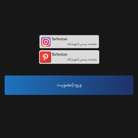
اینستاگرام طرحستان
ورود|عضویت
آخرین مقاله ها