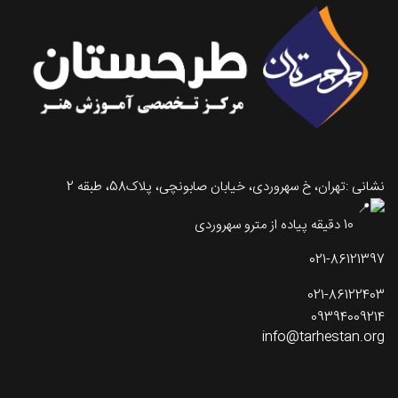
نشانی :تهران، خ سهروردی، خیابان صابونچی، پلاک58، طبقه 2
10 دقیقه پیاده از مترو سهروردی
021-86121397
021-86122403
09394009214
info@tarhestan.org