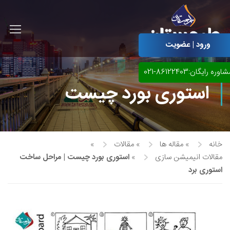
ورود | عضویت
اوره رایگان:86122403-021
استوری بورد چیست
خانه
»
مقاله ها
»
مقالات
»
مقالات انیمیشن سازی
»
استوری بورد چیست | مراحل ساخت
استوری برد
آموزش مجازی طراحی لباس
نقاشی پاستل
آموزش مجازی گرافیک