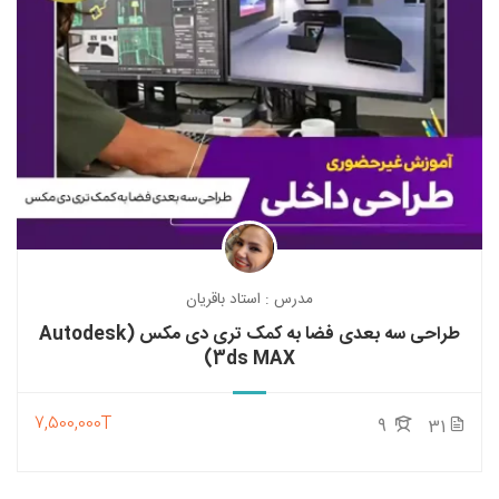
مدرس : استاد باقریان
طراحی سه بعدی فضا به کمک تری دی مکس (Autodesk
3ds MAX)
7,500,000T
9
31