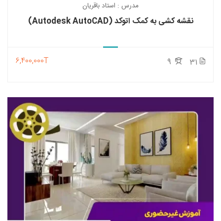
مدرس : استاد باقریان
نقشه کشی به کمک اتوکد (Autodesk AutoCAD)
6,400,000T
9
31