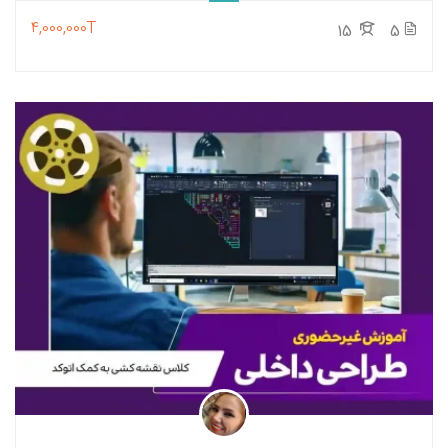
4,000,000T
15
5