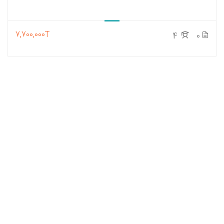
7,700,000T
4
0