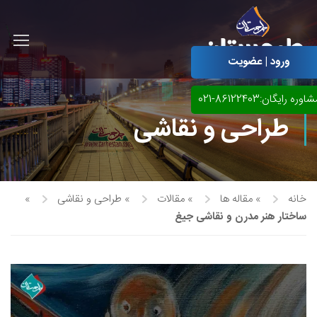
ورود | عضویت
اوره رایگان:86122403-021
طراحی و نقاشی
خانه
»
مقاله ها
»
مقالات
»
طراحی و نقاشی
»
ساختار هنر مدرن و نقاشی جیغ
آموزش مجازی طراحی لباس
نقاشی پاستل
آموزش مجازی گرافیک