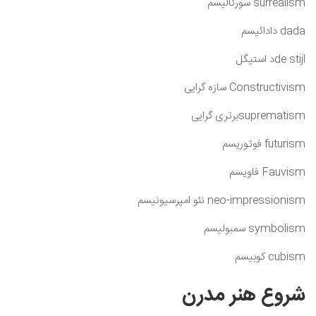
surrealism سورئالیسم
dada دادائیسم
de stijlد استیگل
Constructivism سازه گرایی
suprematismبرتری گرایی
futurism فوتوریسم
Fauvism فاویسم
neo-impressionism نئو امپرسیونیسم
symbolism سمبولیسم
cubism کوبیسم
شروع هنر مدرن