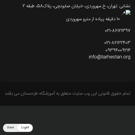
نشانی :تهران، خ سهروردی، خیابان صابونچی، پلاک58، طبقه 2
10 دقیقه پیاده از مترو سهروردی
021-86121397
021-86122403
09394009214
info@tarhestan.org
تمام حقوق قانونی این وب سایت متعلق به آموزشگاه طرحستان می باشد
Dark
Light