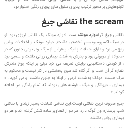
تابلوهایش بر محور ترکیب پذیری سلول های پویای رنگی استوار بود.
the scream نقاشی جیغ
نقاشی جیغ اثر
ادوارد مونک
است. ادوارد مونک یک نقاش نروژی بود. او
در سبک اکسپرسیونیسم تخصص داشت. ادوارد مونک از اختلالات روانی
رنج می برد و دارای حملات پانیک و هراس از مرگ بود. نوعی جنون که در
خانواده او موروثی بود و پدرش به شدت بیماری روانی داشت و عصبی بود
، از کودکی داستانهایی برایش تعریف می کرد مبنی بر اینکه روح مادرش
نظاره گر آن است و اگر گناه کند هیچ بخششی در کار نیست و محکوم به
مرگ هست. مونک به شدت ترس از ابتلا به جنون داشت. و می گوید : «
بیماری ، دیوانگی و مرگ ، فرشته هایی بودند که تمام زندگی مرا احاطه
کردند. »
جیغ معروف ترین نقاشی اوست.این نقاشی شباهت بسیار زیادی با نقاشی
شب پرستاره ون گوگ دارد. هر دو از تصاویر ساده شکل گرفته اند و هر دو
بیماری روانی داشتند.