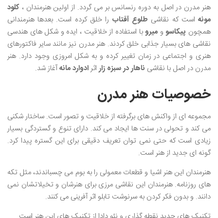
هنر مدرن در اصل به دوره رنسانس بر می گردد. از اولین هنرمندان ،
کلود
مونه
است که نقاشی
طلوع آفتاب
را خلق کرده است. بعدها هنرمندانی
همچون
پیکاسو
و
میرو
با استفاده از خلاقیت ، ایده و شکل های هندسی
نقاشی های بسیار جذابی خلق کردند. هنر مدرن نیز مانند سایر فاکتورهای
هنری و اجتماعی در زمان تغییر کرده و به شکل امروزی وجود دارد. هنر
مدرن در اصل با نقاشی
ناهار در سبزه زار
اثر
ادوارد مانه
آغاز شد.
خصوصیات هنر مدرن
مجموعه ای از واکنش های برگرفته از خلاقیت و تصور است. ساختار شکنی
می کند و تحولی در سنت ها ایجاد می کند. دارای تنوع و گستردگی بسیار
زیادی است که حتی نمی توان تعریف دقیقی برای این گستره پیدا کرد.
گونه ای جدید از هنر است.
هنرمندان این هنر اشیا و قطعات معمولی را به بوم می چسباندند، مثل تکه
های روزنامه. هنرمندان این نقاشی مرزی برای هنرشان و تخیلاتشان نمی
دانند. و بدون فکر کردن به سرنوشت تابلو اثر آفرینی می کنند.
تکنیک های جدید نقطه گذاری و نئو دادا از تکنیک های این هنر است.