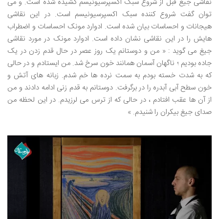
نقاشی جیغ قبل از شروع سبک اکسپرسیونیسم کشیده شده است. و می
توان گفت شروع کننده سبک اکسپرسیونیسم است. در این نقاشی
هیجانات و احساسات بیان شده است. ادوارد مونک احساسات و اضطراب
هایش را در این نقاشی نشان داده است. ادوارد مونک در مورد نقاشی
جیغ می گوید : « من و دوستانم یک روز عصر در حال قدم زدن در یک
جاده بودیم ؛ ناگهان آسمان همانند خون سرخ شد. من ایستادم و در حالی
که به شدت خسته بودم به سمت نرده ها خم شدم. زبانه های آتش و
خون سطح آبی آبدره را در برگرفت. دوستانم به قدم زنی ادامه دادند و من
از آن ها عقب افتادم ، در حالی که از ترس می لرزیدم. در این لحظه من
صدای جیغ بیکران را شنیدم. »