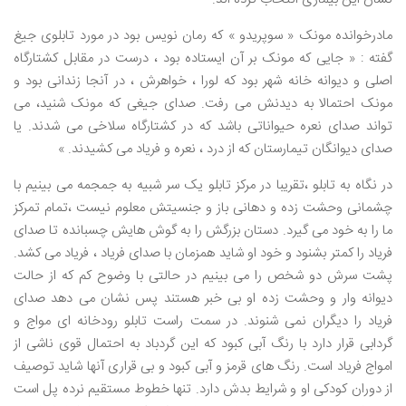
مادرخوانده مونک « سوپریدو » که رمان نویس بود در مورد تابلوی جیغ
گفته : « جایی که مونک بر آن ایستاده بود ، درست در مقابل کشتارگاه
اصلی و دیوانه خانه شهر بود که لورا ، خواهرش ، در آنجا زندانی بود و
مونک احتمالا به دیدنش می رفت. صدای جیغی که مونک شنید، می
تواند صدای نعره حیواناتی باشد که در کشتارگاه سلاخی می شدند. یا
صدای دیوانگان تیمارستان که از درد ، نعره و فریاد می کشیدند. »
در نگاه به تابلو ،تقریبا در مرکز تابلو یک سر شبیه به جمجمه می بینیم با
چشمانی وحشت زده و دهانی باز و جنسیتش معلوم نیست ،تمام تمرکز
ما را به خود می گیرد. دستان بزرگش را به گوش هایش چسبانده تا صدای
فریاد را کمتر بشنود و خود او شاید همزمان با صدای فریاد ، فریاد می کشد.
پشت سرش دو شخص را می بینیم در حالتی با وضوح کم که از حالت
دیوانه وار و وحشت زده او بی خبر هستند پس نشان می دهد صدای
فریاد را دیگران نمی شنوند. در سمت راست تابلو رودخانه ای مواج و
گردابی قرار دارد با رنگ آبی کبود که این گردباد به احتمال قوی ناشی از
امواج فریاد است. رنگ های قرمز و آبی کبود و بی قراری آنها شاید توصیف
از دوران کودکی او و شرایط بدش دارد. تنها خطوط مستقیم نرده پل است