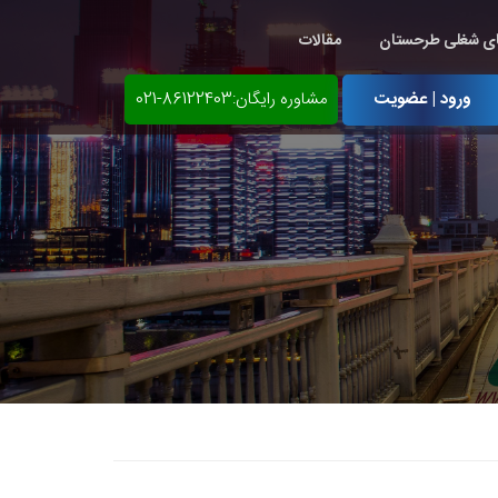
ی شغلی طرحستان
مقالات
ورود | عضویت
مشاوره رایگان:86122403-021