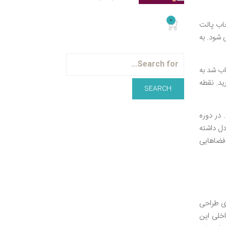
0
خاب پالت
 شود. به
اب شد به
ید. نقطه
 در دوره
ل داشته
 فضاهایی
ای طراحی
خلی این