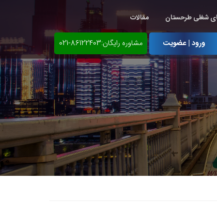
ی شغلی طرحستان
مقالات
ورود | عضویت
مشاوره رایگان:86122403-021