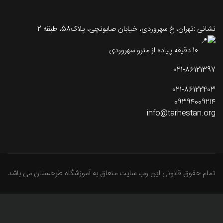
نشانی :تهران، خ سهروردی، خیابان صابونچی، پلاک58، طبقه 2
10 دقیقه پیاده از مترو سهروردی
021-86121397
021-86122403
09394009214
info@tarhestan.org
تمام حقوق قانونی این وب سایت متعلق به آموزشگاه طرحستان می باشد