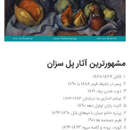
مشهورترین آثار پل سزان
قاتل 1867-1868
پسر در جلیقه قرمز 1888 یا 1890
ذوب شدن برف 1871
چشم‌ اندازی به درختان ۱۸۸۳-۱۸۸۲
کارت بازان اوایل دهه 1890
پرتره خانم سزان با موهای شل 1890-1892
هرم جمجمه ها 1901
کوزه ، پرده و کاسه میوه 1893-1894