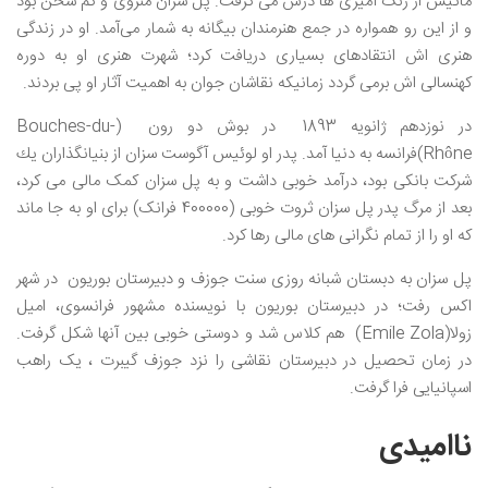
ماتیس از رنگ‌ آمیزی‌ ها درس می گرفت. پل سزان منزوی و کم‌ سخن بود
و از این ‌رو همواره در جمع هنرمندان بیگانه به شمار می‌آمد. او در زندگی
هنری اش انتقادهای بسیاری دریافت کرد؛ شهرت هنری او به دوره
کهنسالی‌ اش برمی گردد زمانیکه نقاشان جوان به اهمیت آثار او پی بردند.
در نوزدهم ژانویه 1893 در بوش دو رون (Bouches-du-
Rhône)فرانسه به دنیا آمد. پدر او لوئیس آگوست سزان از بنیانگذاران یك
شركت بانكی بود، درآمد خوبی داشت و به پل سزان کمک مالی می کرد،
بعد از مرگ پدر پل سزان ثروت خوبی (400000 فرانک) برای او به جا ماند
که او را از تمام نگرانی های مالی رها کرد.
پل سزان به دبستان شبانه‌ روزی سنت جوزف و دبیرستان بوریون در شهر
اکس رفت؛ در دبیرستان بوریون با نویسنده مشهور فرانسوی، امیل
زولا(Émile Zola) هم کلاس شد و دوستی خوبی بین آنها شکل گرفت.
در زمان تحصیل در دبیرستان نقاشی را نزد جوزف گیبرت ، یک راهب
اسپانیایی فرا گرفت.
ناامیدی