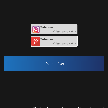
اینستاگرام طرحستان
ورود|عضویت
آخرین مقاله ها