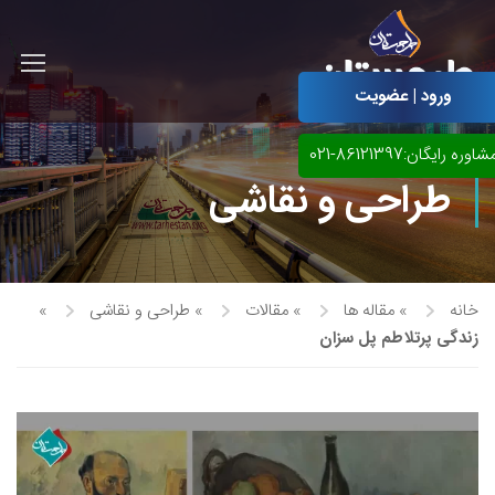
ورود | عضویت
شاوره رایگان:86121397-021
طراحی و نقاشی
خانه
»
مقاله ها
»
مقالات
»
طراحی و نقاشی
»
زندگی پرتلاطم پل سزان
آموزش مجازی طراحی لباس
نقاشی پاستل
آموزش مجازی گرافیک