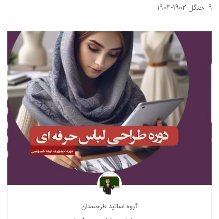
جنگل 1902-1904
گروه اساتید طرحستان