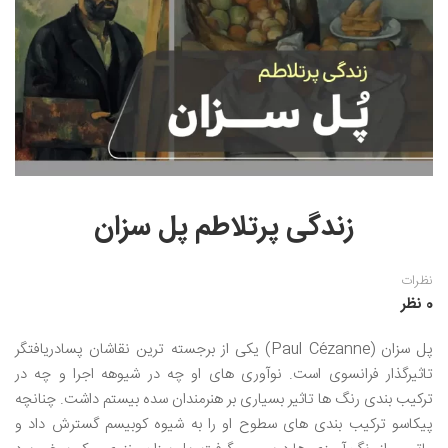
نقاشی رنگ روغن
خوشنویسی نستعلیق
آموزش مجازی طراحی داخلی
نقاشی آبرنگ
خوشنویسی با خودکار
خط نقاشی
نقاشی کودک و نوجوان
طراحی سیاه قلم
نقاش مداد رنگی
زندگی پرتلاطم پل سزان
نقاشی مینیاتور(نگارگری)
نقاشی تذهیب و گل و مرغ
نظرات
0 نظر
پل سزان (Paul Cézanne) یکی از برجسته ‌ترین نقاشان پسادریافتگر
تاثیرگذار فرانسوی است. نوآوری ‌های او چه در شیوهه اجرا و چه در
ترکیب ‌بندی رنگ ها تاثیر بسیاری بر هنرمندان سده بیستم داشت. چنانچه
پیکاسو ترکیب ‌بندی‌ های سطوح او را به شیوه کوبیسم گسترش داد و