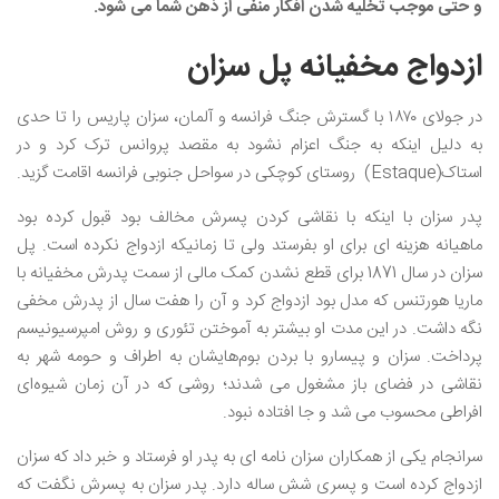
و حتی موجب تخلیه شدن افکار منفی از ذهن شما می شود.
ازدواج مخفیانه پل سزان
در جولای ۱۸۷۰ با گسترش جنگ فرانسه و آلمان، سزان پاریس را تا حدی
به دلیل اینکه به جنگ اعزام نشود به مقصد پروانس ترک کرد و در
استاک(Estaque) روستای کوچکی در سواحل جنوبی فرانسه اقامت گزید.
پدر سزان با اینکه با نقاشی کردن پسرش مخالف بود قبول کرده بود
ماهیانه هزینه ای برای او بفرستد ولی تا زمانیکه ازدواج نکرده است. پل
سزان در سال 1871 برای قطع نشدن کمک مالی از سمت پدرش مخفیانه با
ماریا هورتنس که مدل بود ازدواج کرد و آن را هفت سال از پدرش مخفی
نگه داشت. در این مدت او بیشتر به آموختن تئوری و روش امپرسیونیسم
پرداخت. سزان و پیسارو با بردن بوم‌هایشان به اطراف و حومه شهر به
نقاشی در فضای باز مشغول می شدند؛ روشی که در آن زمان شیوه‌ای
افراطی محسوب می ‌شد و جا افتاده نبود.
سرانجام یکی از همکاران سزان نامه ای به پدر او فرستاد و خبر داد که سزان
ازدواج کرده است و پسری شش ساله دارد. پدر سزان به پسرش نگفت که