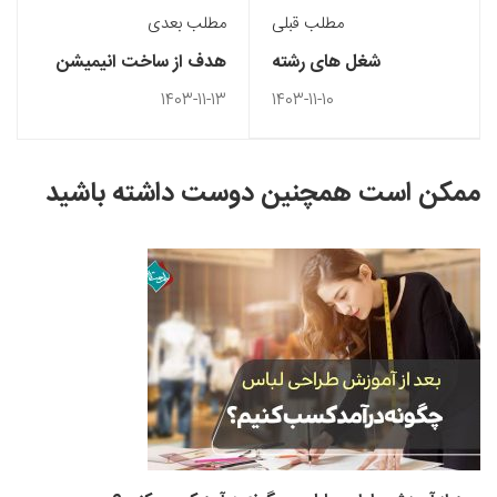
مطلب قبلی
مطلب بعدی
شغل ‌های رشته
هدف از ساخت انیمیشن
فتوگرافیک
1403-11-13
1403-11-10
ممکن است همچنین دوست داشته باشید