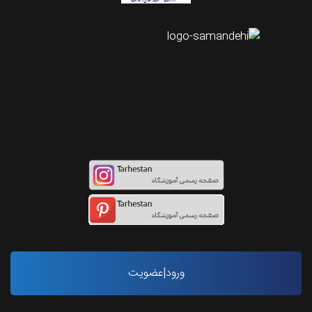
اینستاگرام طرحستان
ورود|عضویت