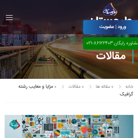
ورود | عضویت
اوره رایگان:86122403-021
مقالات
خانه
»
مقاله ها
»
مقالات
»
مزایا و معایب رشته
گرافیک
آموزش مجازی طراحی لباس
نقاشی پاستل
آموزش مجازی گرافیک