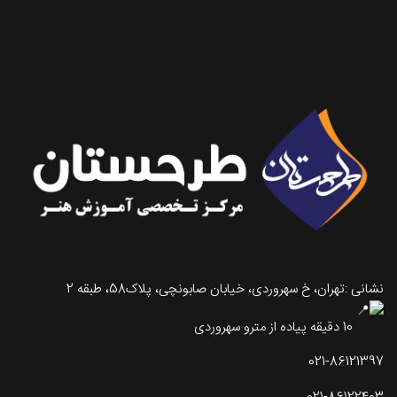
تماس با طرحستان
نشانی :تهران، خ سهروردی، خیابان صابونچی، پلاک58، طبقه 2
10 دقیقه پیاده از مترو سهروردی
021-86121397