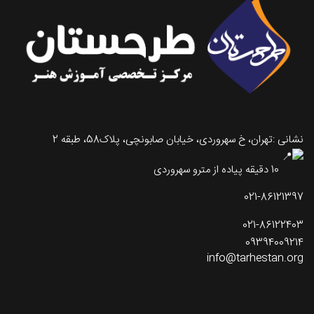
نشانی :تهران، خ سهروردی، خیابان صابونچی، پلاک58، طبقه 2
10 دقیقه پیاده از مترو سهروردی
021-86121397
021-86122403
09394009214
info@tarhestan.org