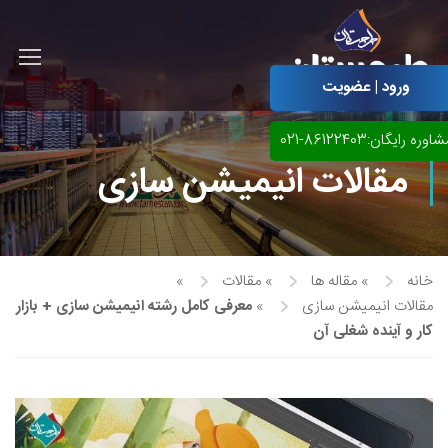
ورود | عضویت
اوره رایگان:86122403-021
مقالات انیمیشن سازی
خانه
»
مقاله ها
»
مقالات
»
مقالات انیمیشن سازی
»
معرفی کامل رشته انیمیشن سازی + بازار
کار و آینده شغلی آن
آموزش مجازی طراحی لباس
نقاشی پاستل
آموزش مجازی گرافیک