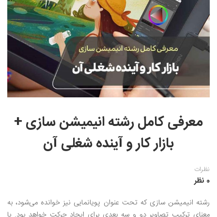
نقاشی رنگ روغن
خوشنویسی نستعلیق
آموزش مجازی طراحی داخلی
نقاشی آبرنگ
خوشنویسی با خودکار
خط نقاشی
نقاشی کودک و نوجوان
طراحی سیاه قلم
نقاش مداد رنگی
نقاشی مینیاتور(نگارگری)
معرفی کامل رشته انیمیشن سازی +
نقاشی تذهیب و گل و مرغ
بازار کار و آینده شغلی آن
نظرات
0 نظر
رشته انیمیشن سازی که تحت عنوان پویانمایی نیز خوانده می‌شود، به
معنای ترکیب تصاویر دو و سه بعدی برای ایجاد حرکت خواهد بود. با