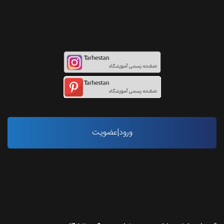
اینستاگرام طرحستان
ورود|عضویت
آخرین مقاله ها