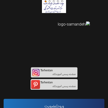
اینستاگرام طرحستان
ورود|عضویت