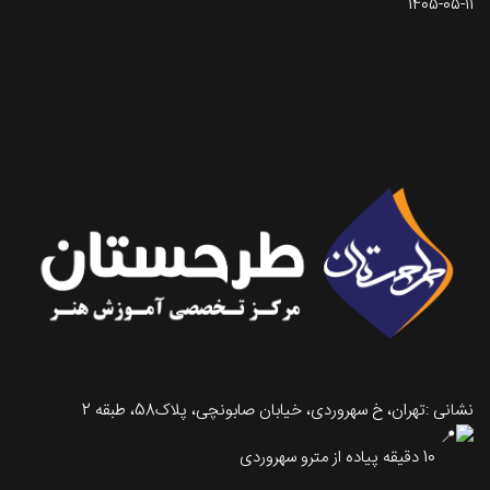
1405-05-11
تماس با طرحستان
نشانی :تهران، خ سهروردی، خیابان صابونچی، پلاک58، طبقه 2
10 دقیقه پیاده از مترو سهروردی