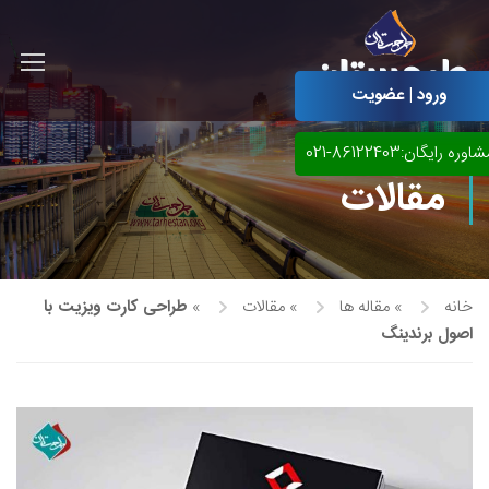
ورود | عضویت
اوره رایگان:86122403-021
مقالات
خانه
»
مقاله ها
»
مقالات
»
طراحی کارت ویزیت با
اصول برندینگ
آموزش مجازی طراحی لباس
نقاشی پاستل
آموزش مجازی گرافیک