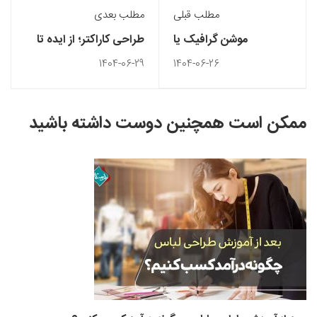
مطلب قبلی
مطلب بعدی
موشن گرافیک یا
طراحی کاراکتر؛ از ایده تا
انیمیشن؟‌ انتخاب
اجرا
1404-06-29
1404-06-26
مناسب‌تر
ممکن است همچنین دوست داشته باشید