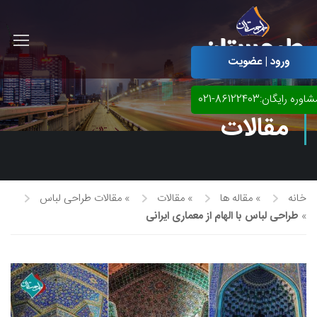
ورود | عضویت
اوره رایگان:86122403-021
مقالات
خانه
»
مقاله ها
»
مقالات
»
مقالات طراحی لباس
»
طراحی لباس با الهام از معماری ایرانی
آموزش مجازی طراحی لباس
نقاشی پاستل
آموزش مجازی گرافیک