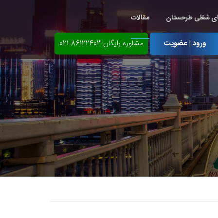
ی شغلی طرحستان
مقالات
ورود | عضویت
مشاوره رایگان:86122403-021