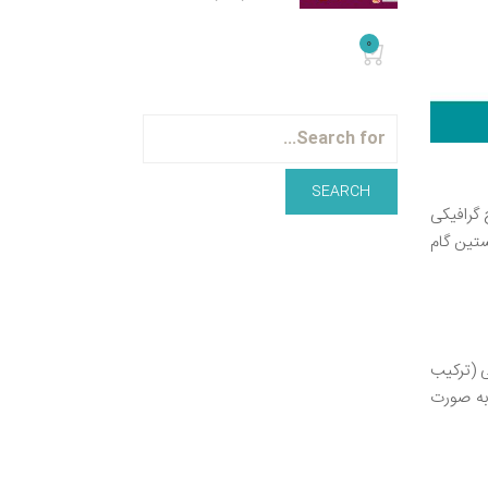
0
 گرافیکی
ستین گام
رعی (ترکیب
 به صورت