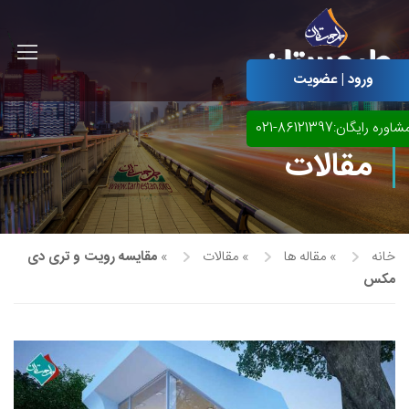
ورود | عضویت
شاوره رایگان:86121397-021
مقالات
خانه
»
مقاله ها
»
مقالات
»
مقایسه رویت و تری دی
مکس
آموزش مجازی طراحی لباس
نقاشی پاستل
آموزش مجازی گرافیک