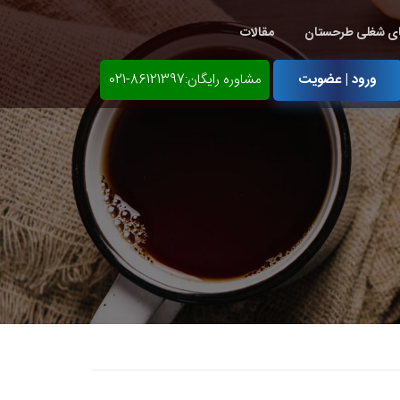
ی شغلی طرحستان
مقالات
ورود | عضویت
مشاوره رایگان:86121397-021