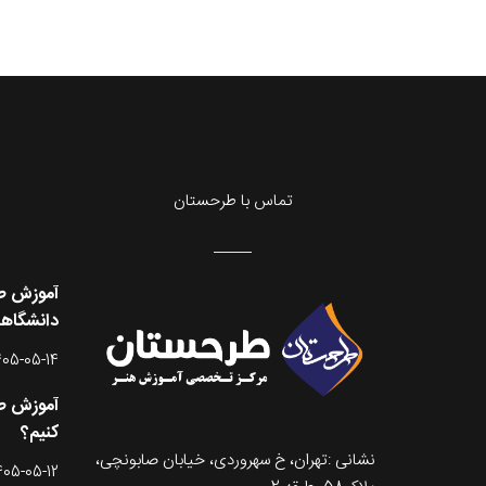
تماس با طرحستان
آموزش طر
دانشگاه
405-05-14
آموزش طر
کنیم؟
نشانی :تهران، خ سهروردی، خیابان صابونچی،
405-05-12