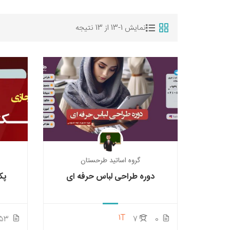
نمایش 1-13 از 13 نتیجه
گروه اساتید طرحستان
دوره طراحی لباس حرفه ای
پک
1T
153
7
0