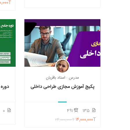
0,000T
مدرس : استاد باقریان
پکیج آموزش مجازی طراحی داخلی
دوره
0
491
135
14,000,000T
24,000,000T