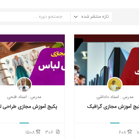
مدرس : استاد داداشی
مدرس : استاد فتحی
یج آموزش مجازی گرافیک
پکیج آموزش مجازی طراحی ل
1508
306
608