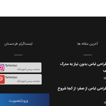
آخرین مقاله ها
اینستاگرام طرحستان
احی لباس بدون نیاز به مدرک
ی
1
احی لباس از صفر؛ از کجا شروع
ورود|عضویت
1